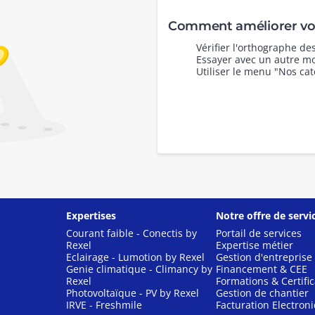
Comment améliorer vot
Vérifier l'orthographe d
Essayer avec un autre mo
Utiliser le menu "Nos cat
Expertises
Notre offre de servi
Courant faible - Conectis by
Portail de services
Rexel
Expertise métier
Eclairage - Lumotion by Rexel
Gestion d'entreprise
Genie climatique - Climancy by
Financement & CEE
Rexel
Formations & Certific
Photovoltaïque - PV by Rexel
Gestion de chantier
IRVE - Freshmile
Facturation Electron