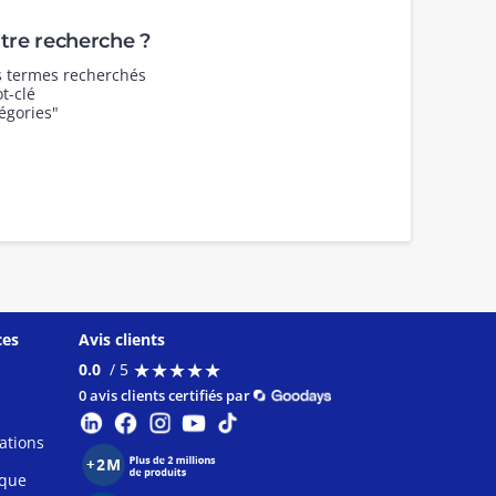
re recherche ?
es termes recherchés
t-clé
égories"
ces
Avis clients
★
★
★
★
★
★
★
★
★
★
0.0
/ 5
0 avis clients certifiés par
ations
ique