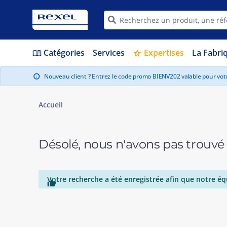
Catégories
Services
Expertises
La Fabri
menu_book
star
Nouveau client ? Entrez le code promo BIENV202 valable pour vo
info
Accueil
Désolé, nous n'avons pas trouvé
Votre recherche a été enregistrée afin que notre éq
