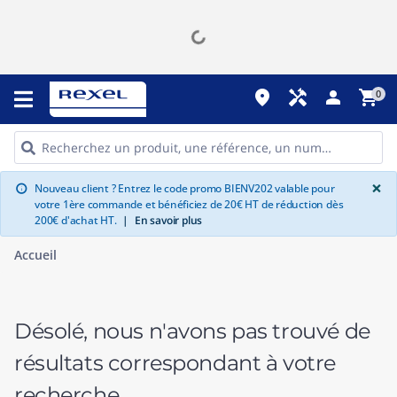
place
handyman
person
shopping_cart
0
G
×
Nouveau client ? Entrez le code promo BIENV202 valable pour
info
votre 1ère commande et bénéficiez de 20€ HT de réduction dès
200€ d'achat HT.
|
En savoir plus
Accueil
Désolé, nous n'avons pas trouvé de
résultats correspondant à votre
recherche