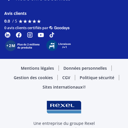
Avis clients
★
★
★
★
★
★
★
★
★
★
0.0
/ 5
0 avis clients certifiés par
Mentions légales
Données personnelles
Gestion des cookies
CGV
Politique sécurité
Sites internationaux
open_in_new
Une entreprise du groupe Rexel