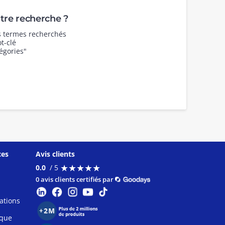
re recherche ?
es termes recherchés
t-clé
égories"
ces
Avis clients
★
★
★
★
★
★
★
★
★
★
0.0
/ 5
0 avis clients certifiés par
ations
ique