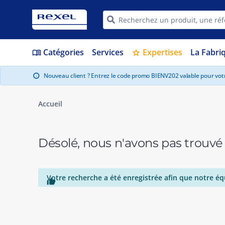
Catégories
Services
Expertises
La Fabri
menu_book
star
Nouveau client ? Entrez le code promo BIENV202 valable pour vo
info
Accueil
Désolé, nous n'avons pas trouvé
Votre recherche a été enregistrée afin que notre éq
