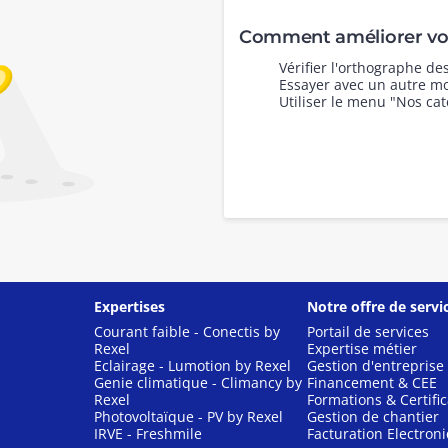
Comment améliorer vot
Vérifier l'orthographe d
Essayer avec un autre mo
Utiliser le menu "Nos cat
Expertises
Notre offre de servi
Courant faible - Conectis by
Portail de services
Rexel
Expertise métier
Eclairage - Lumotion by Rexel
Gestion d'entreprise
Genie climatique - Climancy by
Financement & CEE
Rexel
Formations & Certific
Photovoltaïque - PV by Rexel
Gestion de chantier
IRVE - Freshmile
Facturation Electron