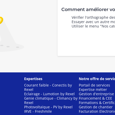
Comment améliorer vot
Vérifier l'orthographe d
Essayer avec un autre mo
Utiliser le menu "Nos cat
Expertises
Notre offre de servi
Courant faible - Conectis by
Portail de services
Rexel
Expertise métier
Eclairage - Lumotion by Rexel
Gestion d'entreprise
Genie climatique - Climancy by
Financement & CEE
Rexel
Formations & Certific
Photovoltaïque - PV by Rexel
Gestion de chantier
IRVE - Freshmile
Facturation Electron