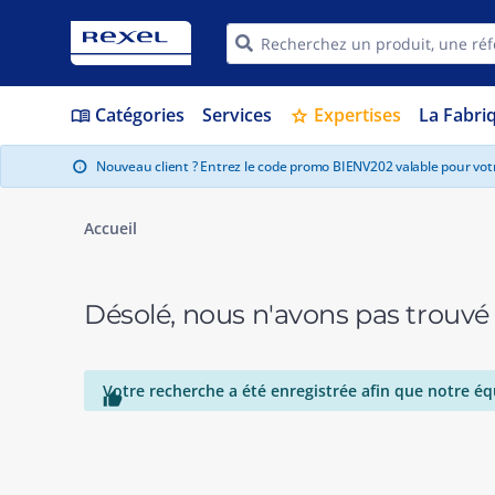
Catégories
Services
Expertises
La Fabri
menu_book
star
Nouveau client ? Entrez le code promo BIENV202 valable pour vo
info
Accueil
Désolé, nous n'avons pas trouvé
Votre recherche a été enregistrée afin que notre éq
