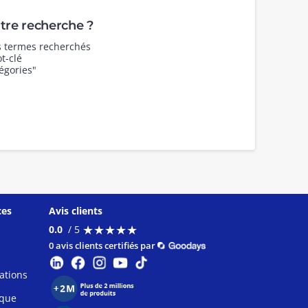
re recherche ?
es termes recherchés
t-clé
égories"
ces
Avis clients
★
★
★
★
★
★
★
★
★
★
0.0
/ 5
0 avis clients certifiés par
ations
ique