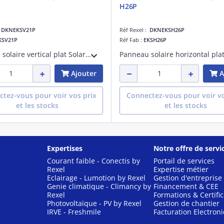
H26P
:
DKNEKSV21P
Réf Rexel :
DKNEKSH26P
KSV21P
Réf Fab :
EKSH26P
Panneau solaire vertical plat Solaris V21P - haut rendement - 2 000 x 1 006 x 85 mm
Ajouter
A
tez-vous pour voir vos prix
Connectez-vous pour voir vo
et les stocks
et les stocks
Expertises
Notre offre de servi
Courant faible - Conectis by
Portail de services
Rexel
Expertise métier
Eclairage - Lumotion by Rexel
Gestion d'entreprise
Genie climatique - Climancy by
Financement & CEE
Rexel
Formations & Certific
Photovoltaïque - PV by Rexel
Gestion de chantier
IRVE - Freshmile
Facturation Electron