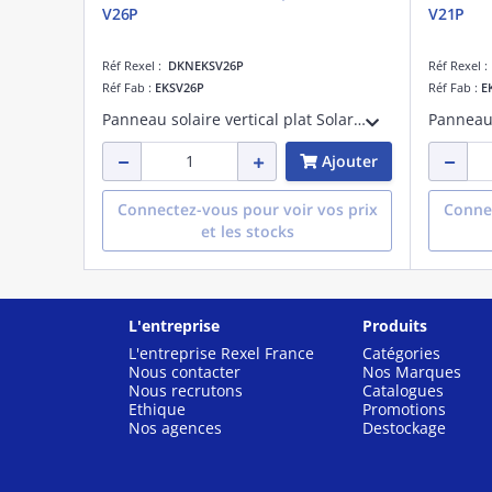
V26P
V21P
Réf Rexel :
DKNEKSV26P
Réf Rexel 
Réf Fab :
EKSV26P
Réf Fab :
E
Panneau solaire vertical plat Solaris V26P - haut rendement - 2 000 x 1300 x 85 mm
Ajouter
Connectez-vous pour voir vos prix
Connec
et les stocks
L'entreprise
Produits
L'entreprise Rexel France
Catégories
Nous contacter
Nos Marques
Nous recrutons
Catalogues
Ethique
Promotions
Nos agences
Destockage