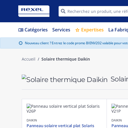
Catégories
Services
Expertises
La Fabri
menu_book
star
Nouveau client ? Entrez le code promo BIENV202 valable pour vo
info
Accueil
Solaire thermique Daikin
Solai
DAIKIN
DAIKIN
Panneau solaire vertical plat Solaris
Panneau s