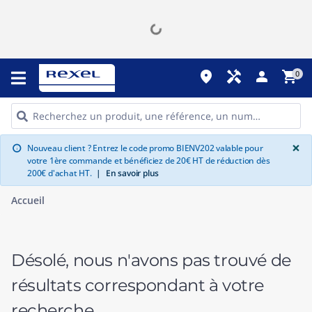
place
handyman
person
shopping_cart
0
G
×
Nouveau client ? Entrez le code promo BIENV202 valable pour
info
votre 1ère commande et bénéficiez de 20€ HT de réduction dès
200€ d'achat HT.
|
En savoir plus
Accueil
Désolé, nous n'avons pas trouvé de
résultats correspondant à votre
recherche