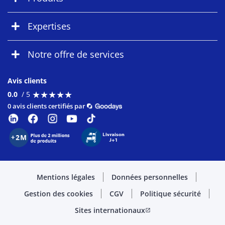
Expertises
Notre offre de services
Avis clients
★
★
★
★
★
★
★
★
★
★
0.0
/ 5
0 avis clients certifiés par
Mentions légales
Données personnelles
Gestion des cookies
CGV
Politique sécurité
Sites internationaux
open_in_new