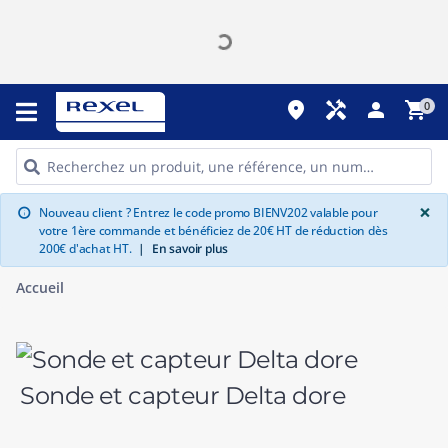
place
handyman
person
shopping_cart
0
G
×
Nouveau client ? Entrez le code promo BIENV202 valable pour
info
votre 1ère commande et bénéficiez de 20€ HT de réduction dès
200€ d'achat HT.
|
En savoir plus
Accueil
Sonde et capteur Delta dore