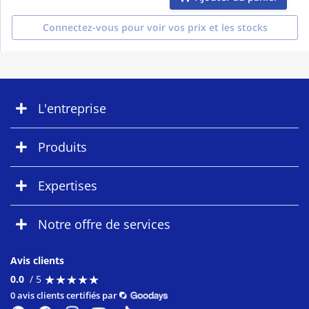
Connectez-vous pour voir vos prix et les stocks
L'entreprise
Produits
Expertises
Notre offre de services
Avis clients
★
★
★
★
★
★
★
★
★
★
0.0
/ 5
0 avis clients certifiés par