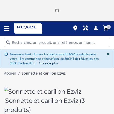
place
handyman
person
shopping_cart
0
G
×
Nouveau client ? Entrez le code promo BIENV202 valable pour
info
votre 1ère commande et bénéficiez de 20€ HT de réduction dès
200€ d'achat HT.
|
En savoir plus
Accueil
Sonnette et carillon Ezviz
Sonnette et carillon Ezviz
(3
produits)