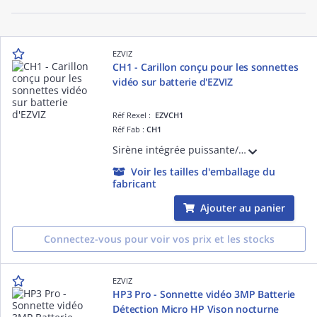
EZVIZ
CH1 - Carillon conçu pour les sonnettes
vidéo sur batterie d'EZVIZ
Réf Rexel :
EZVCH1
Réf Fab :
CH1
Sirène intégrée puissante/Prise en charge du Wi-Fi 2,4 Ghz/renforçant le signal Wi-Fi/20 sonneries de notification & Volume réglable & Option de mise en sourdine/Antennes doubles/Conçu pour les sonnettes vidéo sur batterie d'EZVIZ
Voir les tailles d'emballage du
fabricant
Ajouter au panier
Connectez-vous pour voir vos prix et les stocks
EZVIZ
HP3 Pro - Sonnette vidéo 3MP Batterie
Détection Micro HP Vison nocturne