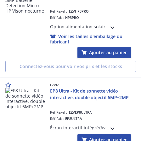
Réf Rexel :
EZVHP3PRO
Réf Fab :
HP3PRO
Option alimentation solaire ou filaire/Mémoire eMMC 32Go intégré/Détection des mouvements humains/Alarme anti-sabotage/Vision nocturne/Conversation bidirectionnelle/Protection de vie privée avec changement de voix/Panneau solaire inclus
Voir les tailles d'emballage du
fabricant
Ajouter au panier
Connectez-vous pour voir vos prix et les stocks
EZVIZ
EP8 Ultra - Kit de sonnette vidéo
interactive, double objectif 6MP+2MP
Réf Rexel :
EZVEP8ULTRA
Réf Fab :
EP8ULTRA
Écran interactif intégré/Avatar intelligents réactifs/Carillon inclus/Double objectif 6MP+2MP/Reconnaissance des visages familiers/Détection de forme humaine&colis/Vision nocturne couleur/Appel vidéo bidirectionnel/Stockage eMMC 32Go offert
Ajouter au panier