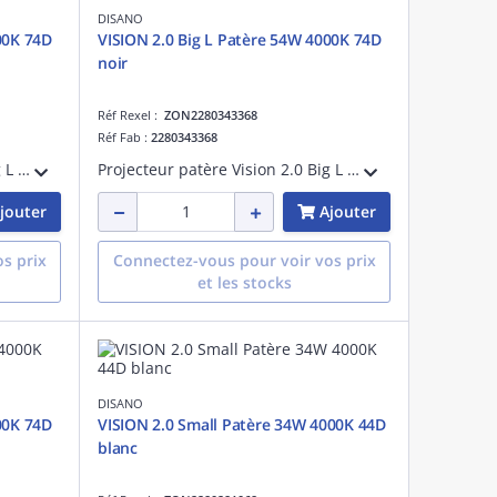
DISANO
00K 74D
VISION 2.0 Big L Patère 54W 4000K 74D
noir
Réf Rexel :
ZON2280343368
Réf Fab :
2280343368
Projecteur patère Vision 2.0 Big L tige longue 45W 4000K CRI>90 faisceau 76 degrés blanc maintien du flux lumineux à 80% 50000 heures L80 B20 Facteur de puissance >0,95
Projecteur patère Vision 2.0 Big L tige longue 53W 4000K CRI>90 faisceau 76 degrés noir maintien du flux lumineux à 80% 50000 heures L80 B20 Facteur de puissance >0,95
jouter
Ajouter
s prix
Connectez-vous pour voir vos prix
et les stocks
DISANO
00K 74D
VISION 2.0 Small Patère 34W 4000K 44D
blanc