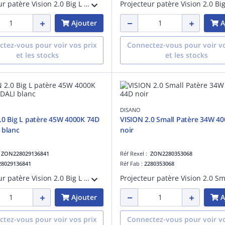
Projecteur patère Vision 2.0 Big L tige longue Dali 53W 4000K CRI>90 faisceau 76 degrés noir maintien du flux lumineux à 80% 50000 heures L80 B20 Facteur de puissance >0,95
Ajouter
A
tez-vous pour voir vos prix
Connectez-vous pour voir vo
et les stocks
et les stocks
DISANO
.0 Big L patère 45W 4000K 74D
VISION 2.0 Small Patère 34W 4
 blanc
noir
:
ZON228029136841
Réf Rexel :
ZON2280353068
28029136841
Réf Fab :
2280353068
Projecteur patère Vision 2.0 Big L tige longue Dali 45W 4000K CRI>90 faisceau 76 degrés blanc maintien du flux lumineux à 80% 50000 heures L80 B20 Facteur de puissance >0,95
Ajouter
A
tez-vous pour voir vos prix
Connectez-vous pour voir vo