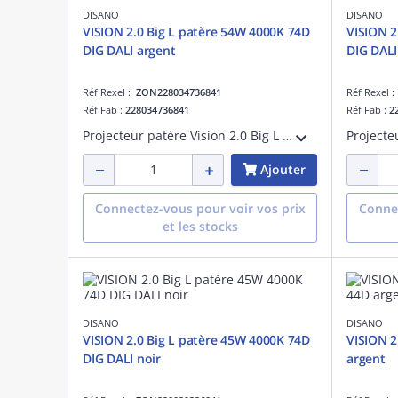
DISANO
DISANO
VISION 2.0 Big L patère 54W 4000K 74D
VISION 2
DIG DALI argent
DIG DALI
Réf Rexel :
ZON228034736841
Réf Rexel 
Réf Fab :
228034736841
Réf Fab :
2
Projecteur patère Vision 2.0 Big L tige longue Dali 53W 4000K CRI>90 faisceau 76 degrés argent sablé maintien du flux lumineux à 80% 50000 heures L80 B20 Facteur de puissance >0,95
Ajouter
Connectez-vous pour voir vos prix
Connec
et les stocks
DISANO
DISANO
VISION 2.0 Big L patère 45W 4000K 74D
VISION 2
DIG DALI noir
argent