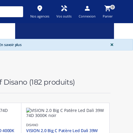
place
handyman
person
shopping_cart
0
Nos agences
Vos outils
Connexion
Panier
Nouveau
Promos
Destockage
feedback
local_offer
new_releases
GLOBA
×
n savoir plus
if Disano
(182 produits)
DISANO
D 4000K
VISION 2.0 Big C Patère Led Dali 39W