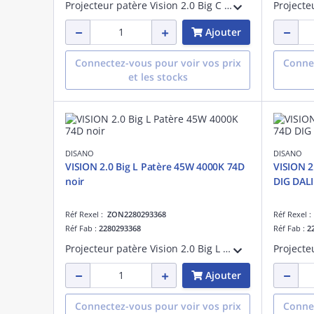
Projecteur patère Vision 2.0 Big C tige longue Dali 39W 4000K CRI>90 faisceau 76 degrés blanc maintien du flux lumineux à 80% 50000 heures L80 B20 Facteur de puissance >0,95
Ajouter
Connectez-vous pour voir vos prix
Connec
et les stocks
DISANO
DISANO
VISION 2.0 Big L Patère 45W 4000K 74D
VISION 2
noir
DIG DALI
Réf Rexel :
ZON2280293368
Réf Rexel 
Réf Fab :
2280293368
Réf Fab :
2
Projecteur patère Vision 2.0 Big L tige longue 45W 4000K CRI>90 faisceau 76 degrés noir maintien du flux lumineux à 80% 50000 heures L80 B20 Facteur de puissance >0,95
Ajouter
Connectez-vous pour voir vos prix
Connec