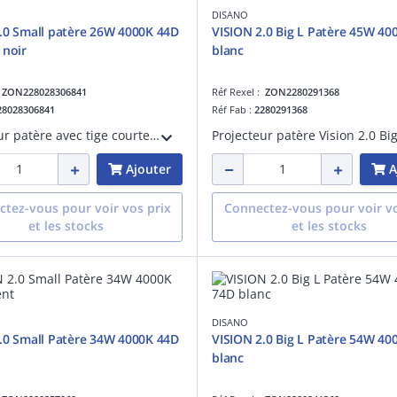
DISANO
.0 Small patère 26W 4000K 44D
VISION 2.0 Big L Patère 45W 40
 noir
blanc
:
ZON228028306841
Réf Rexel :
ZON2280291368
28028306841
Réf Fab :
2280291368
Projecteur patère avec tige courte Vision 2.0 small Dali 34W 4000K CRI 92 faisceau 48 degrés noir maintien du flux lumineux à 80% 50000 heures L80 B20 Facteur de puissance >0,95
Ajouter
A
tez-vous pour voir vos prix
Connectez-vous pour voir vo
et les stocks
et les stocks
DISANO
.0 Small Patère 34W 4000K 44D
VISION 2.0 Big L Patère 54W 40
blanc