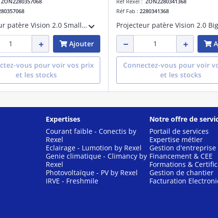
:
ZON2280357068
Réf Rexel :
ZON2280341368
280357068
Réf Fab :
2280341368
Projecteur patère Vision 2.0 Small tige courte 34W 4000K CRI 92 faisceau 48 degrés argent métalisé maintien du flux lumineux à 80% 50000 heures L80 B20 Facteur de puissance >0,95
Ajouter
A
tez-vous pour voir vos prix
Connectez-vous pour voir vo
et les stocks
et les stocks
Expertises
Notre offre de servi
Courant faible - Conectis by
Portail de services
Rexel
Expertise métier
Eclairage - Lumotion by Rexel
Gestion d'entreprise
Genie climatique - Climancy by
Financement & CEE
Rexel
Formations & Certific
Photovoltaïque - PV by Rexel
Gestion de chantier
IRVE - Freshmile
Facturation Electron