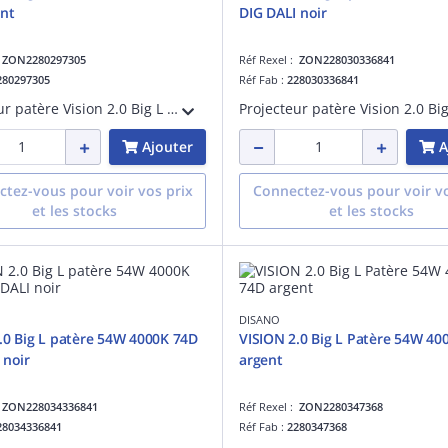
nt
DIG DALI noir
:
ZON2280297305
Réf Rexel :
ZON228030336841
280297305
Réf Fab :
228030336841
Projecteur patère Vision 2.0 Big L tige longue premium BBL 45W 3000K CRI>90 faisceau 76 degrés argent métalisé maintien du flux lumineux à 80% 50000 heures L80 B20 Facteur de puissance >0,95
Ajouter
A
tez-vous pour voir vos prix
Connectez-vous pour voir vo
et les stocks
et les stocks
DISANO
.0 Big L patère 54W 4000K 74D
VISION 2.0 Big L Patère 54W 40
 noir
argent
:
ZON228034336841
Réf Rexel :
ZON2280347368
28034336841
Réf Fab :
2280347368