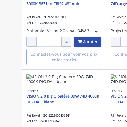
3000K 3631lm CRI92 48° noir
74D arge
Réf Rexel :
ZON2280203000
Réf Rexel 
Réf Fab :
2280203000
Réf Fab :
2
Plafonnier Vision 2.0 small 34W 3000K CRI 92 faisceau 48 degrés noir maintien du flux lumineux à 80% 50000 heures L80 B20 Facteur de puissance >0,95
Ajouter
Connectez-vous pour voir vos prix
Connec
et les stocks
DISANO
DISANO
VISION 2.0 Big C patère 39W 74D 4000K
VISION 2
DIG DALI blanc
DIG DALI
Réf Rexel :
ZON228030136841
Réf Rexel 
Réf Fab :
228030136841
Réf Fab :
2