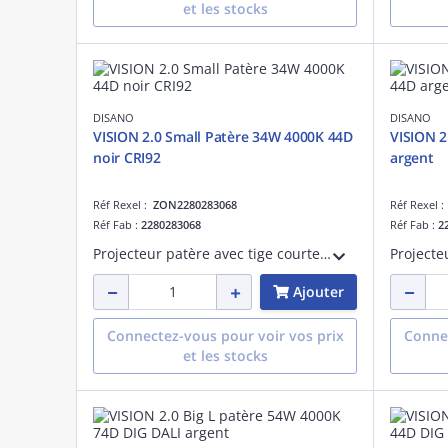
et les stocks
DISANO
DISANO
VISION 2.0 Small Patère 34W 4000K 44D
VISION 2
noir CRI92
argent
Réf Rexel :
ZON2280283068
Réf Rexel 
Réf Fab :
2280283068
Réf Fab :
2
Projecteur patère avec tige courte Vision 2.0 small 34W 4000K CRI 92 faisceau 48 degrés noir maintien du flux lumineux à 80% 50000 heures L80 B20 Facteur de puissance >0,95
Ajouter
Connectez-vous pour voir vos prix
Connec
et les stocks