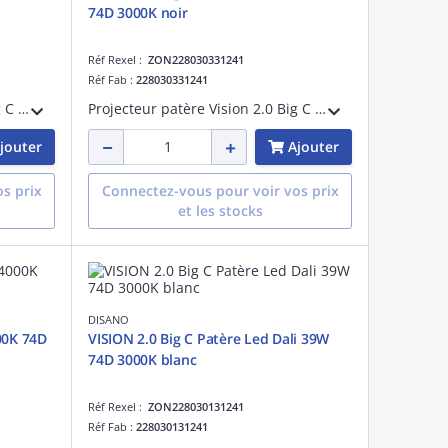
74D 3000K noir
Réf Rexel :
ZON228030331241
Réf Fab :
228030331241
Projecteur patère Vision 2.0 Big C tige longue Dali 39W 4000K CRI>90 faisceau 76 degrés noir maintien du flux lumineux à 80% 50000 heures L80 B20 Facteur de puissance >0,95
Projecteur patère Vision 2.0 Big C tige longue Dali 39W 3000K CRI>90 faisceau 76 degrés noir maintien du flux lumineux à 80% 50000 heures L80 B20 Facteur de puissance >0,95
jouter
Ajouter
s prix
Connectez-vous pour voir vos prix
et les stocks
DISANO
00K 74D
VISION 2.0 Big C Patère Led Dali 39W
74D 3000K blanc
Réf Rexel :
ZON228030131241
Réf Fab :
228030131241