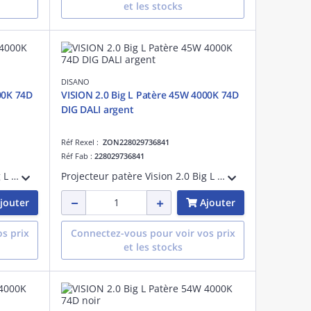
et les stocks
DISANO
00K 74D
VISION 2.0 Big L Patère 45W 4000K 74D
DIG DALI argent
Réf Rexel :
ZON228029736841
Réf Fab :
228029736841
Projecteur patère Vision 2.0 Big L tige longue 53W Dali 4000K CRI>90 faisceau 76 degrés blanc maintien du flux lumineux à 80% 50000 heures L80 B20 Facteur de puissance >0,95
Projecteur patère Vision 2.0 Big L tige longue Dali 45W 4000K CRI>90 faisceau 76 degrés argent métalisé maintien du flux lumineux à 80% 50000 heures L80 B20 Facteur de puissance >0,95
jouter
Ajouter
s prix
Connectez-vous pour voir vos prix
et les stocks