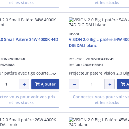
et les stocks
et les stocks
DISANO
.0 Small Patère 34W 4000K 44D
VISION 2.0 Big L patère 54W 40
DIG DALI blanc
:
ZON2280287068
Réf Rexel :
ZON228034136841
280287068
Réf Fab :
228034136841
Projecteur patère avec tige courte Vision 2.0 small 34W 4000K CRI 92 faisceau 48 degrés argent métalisé maintien du flux lumineux à 80% 50000 heures L80 B20 Facteur de puissance >0,95
Ajouter
A
tez-vous pour voir vos prix
Connectez-vous pour voir vo
et les stocks
et les stocks