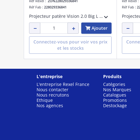
Réf Rexel :
ZON228029336841
Réf Rexel 
Réf Fab :
228029336841
Réf Fab :
2
Projecteur patère Vision 2.0 Big L tige longue Dali 45W 4000K CRI>90 faisceau 76 degrés noir maintien du flux lumineux à 80% 50000 heures L80 B20 Facteur de puissance >0,95
Ajouter
Connectez-vous pour voir vos prix
Connec
et les stocks
L'entreprise
Produits
L'entreprise Rexel France
Catégories
Nous contacter
Nos Marques
Nous recrutons
Catalogues
Ethique
Promotions
Nos agences
Destockage