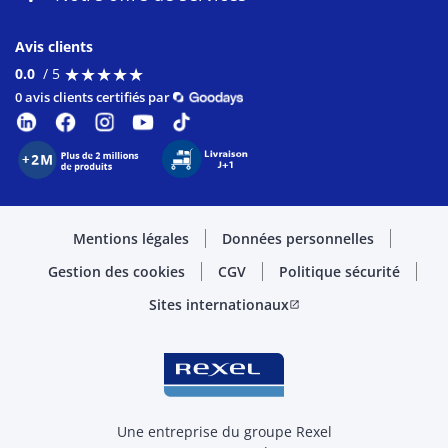
Avis clients
★
★
★
★
★
★
★
★
★
★
0.0
/ 5
0 avis clients certifiés par
Mentions légales
Données personnelles
Gestion des cookies
CGV
Politique sécurité
Sites internationaux
open_in_new
Une entreprise du groupe Rexel