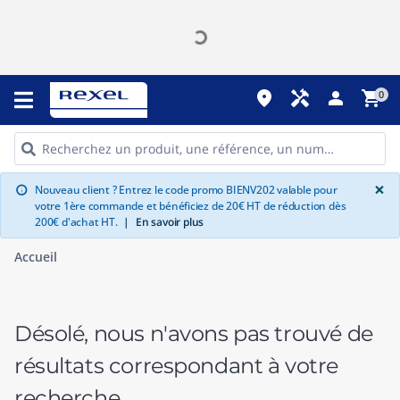
place
handyman
person
shopping_cart
0
G
×
Nouveau client ? Entrez le code promo BIENV202 valable pour
info
votre 1ère commande et bénéficiez de 20€ HT de réduction dès
200€ d'achat HT.
|
En savoir plus
Accueil
Désolé, nous n'avons pas trouvé de
résultats correspondant à votre
recherche