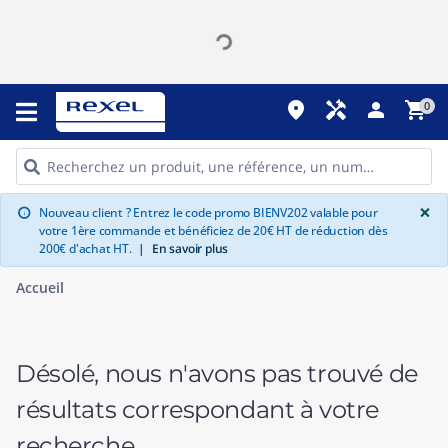
place
handyman
person
shopping_cart
0
G
×
Nouveau client ? Entrez le code promo BIENV202 valable pour
info
votre 1ère commande et bénéficiez de 20€ HT de réduction dès
200€ d'achat HT.
|
En savoir plus
Accueil
Désolé, nous n'avons pas trouvé de
résultats correspondant à votre
recherche