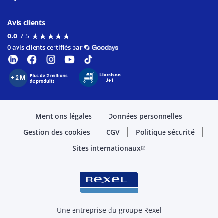
Avis clients
★
★
★
★
★
★
★
★
★
★
0.0
/ 5
0 avis clients certifiés par
Mentions légales
Données personnelles
Gestion des cookies
CGV
Politique sécurité
Sites internationaux
open_in_new
Une entreprise du groupe Rexel