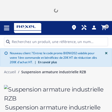
place
handyman
person
shopping_cart
0
G
×
Nouveau client ? Entrez le code promo BIENV202 valable pour
info
votre 1ère commande et bénéficiez de 20€ HT de réduction dès
200€ d'achat HT.
|
En savoir plus
Accueil
Suspension armature industrielle RZB
Suspension armature industrielle