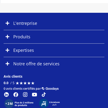
L'entreprise
Produits
Expertises
Notre offre de services
Avis clients
★
★
★
★
★
★
★
★
★
★
0.0
/ 5
0 avis clients certifiés par