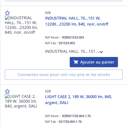
RZB
INDUSTRIAL HALL, 76...151 W,
12200...23200 lm, 840, noir, on/off
Réf Rexel :
RZB921533.003
Réf Fab :
921533.003
INDUSTRIAL HALL, 76...151 W, 12200...23200 lm, 840, noir, on/off, Projecteurs pour halls, D 380 H 150, 55°
Ajouter au panier
Connectez-vous pour voir vos prix et les stocks
RZB
LIGHT CASE 2, 189 W, 36000 lm, 840,
argent, DALI
Réf Rexel :
RZB921728.004.1.76
Réf Fab :
921728.004.1.76