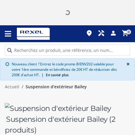
place
handyman
person
shopping_cart
0
G
×
Nouveau client ? Entrez le code promo BIENV202 valable pour
info
votre 1ère commande et bénéficiez de 20€ HT de réduction dès
200€ d'achat HT.
|
En savoir plus
Accueil
Suspension d'extérieur Bailey
Suspension d'extérieur Bailey
(2
produits)