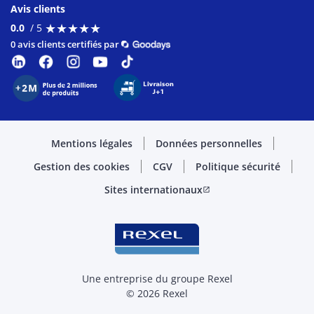
Avis clients
★
★
★
★
★
★
★
★
★
★
0.0
/ 5
0 avis clients certifiés par
Mentions légales
Données personnelles
Gestion des cookies
CGV
Politique sécurité
Sites internationaux
open_in_new
Une entreprise du groupe Rexel
© 2026 Rexel