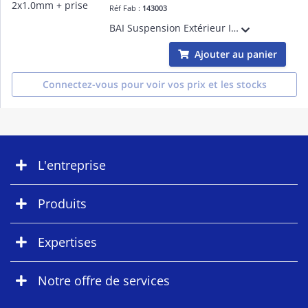
Réf Fab :
143003
BAI Suspension Extérieur IP44 E27 Noir avec 3M Câble en caoutchouc 2x1.0mm² et Prise Classe 2 Max 25W - idéale pour ajouter un point lumineux en intérieur ou extérieur - à combiner avec lampe LED Bailey
Ajouter au panier
Connectez-vous pour voir vos prix et les stocks
L'entreprise
Produits
Expertises
Notre offre de services