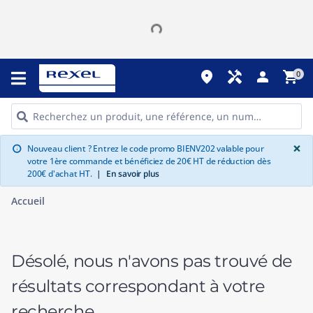
place
handyman
person
shopping_cart
0
G
×
Nouveau client ? Entrez le code promo BIENV202 valable pour
info
votre 1ère commande et bénéficiez de 20€ HT de réduction dès
200€ d'achat HT.
|
En savoir plus
Accueil
Désolé, nous n'avons pas trouvé de
résultats correspondant à votre
recherche