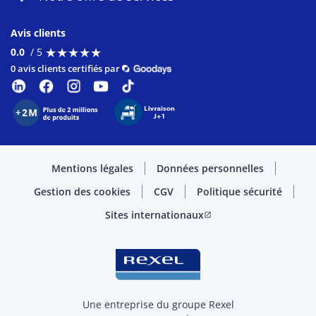
Avis clients
★
★
★
★
★
★
★
★
★
★
0.0
/ 5
0 avis clients certifiés par
Mentions légales
Données personnelles
Gestion des cookies
CGV
Politique sécurité
Sites internationaux
open_in_new
Une entreprise du groupe Rexel