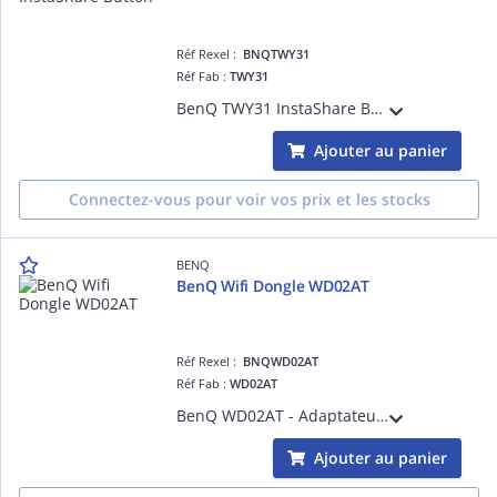
Réf Rexel :
BNQTWY31
Réf Fab :
TWY31
BenQ TWY31 InstaShare Button - Extension audio/vidéo sans fil - Wi-Fi 5, 802.11b/g/n, 802.11a - jusqu'à 15 m
Ajouter au panier
Connectez-vous pour voir vos prix et les stocks
BENQ
BenQ Wifi Dongle WD02AT
Réf Rexel :
BNQWD02AT
Réf Fab :
WD02AT
BenQ WD02AT - Adaptateur réseau - USB 2.0 - Wi-Fi 5, Wi-Fi 6, Bluetooth 5.2 - noir
Ajouter au panier