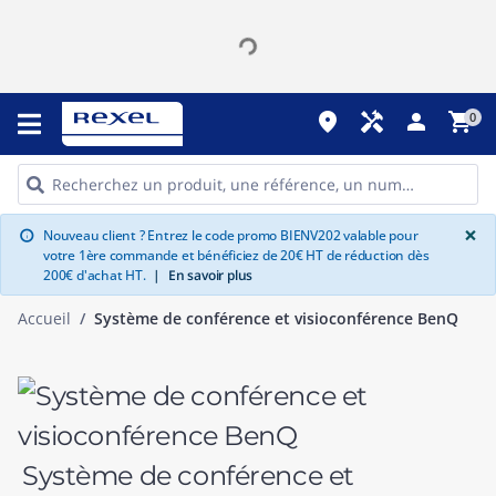
place
handyman
person
shopping_cart
0
G
×
Nouveau client ? Entrez le code promo BIENV202 valable pour
info
votre 1ère commande et bénéficiez de 20€ HT de réduction dès
200€ d'achat HT.
|
En savoir plus
Accueil
Système de conférence et visioconférence BenQ
Système de conférence et