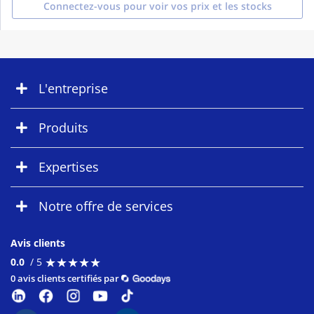
Connectez-vous pour voir vos prix et les stocks
L'entreprise
Produits
Expertises
Notre offre de services
Avis clients
★
★
★
★
★
★
★
★
★
★
0.0
/ 5
0 avis clients certifiés par