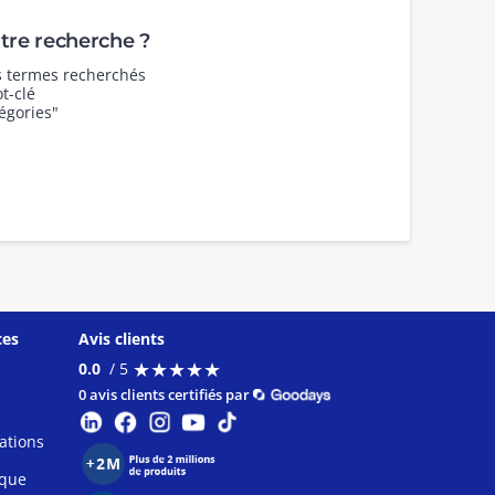
re recherche ?
es termes recherchés
t-clé
égories"
ces
Avis clients
★
★
★
★
★
★
★
★
★
★
0.0
/ 5
0 avis clients certifiés par
ations
ique