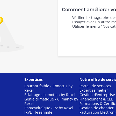
Comment améliorer vot
Vérifier l'orthographe d
Essayer avec un autre mo
Utiliser le menu "Nos cat
Expertises
Notre offre de servi
Courant faible - Conectis by
Portail de services
Rexel
Expertise métier
Eclairage - Lumotion by Rexel
Gestion d'entreprise
Genie climatique - Climancy by
Financement & CEE
Rexel
Formations & Certific
Photovoltaïque - PV by Rexel
Gestion de chantier
IRVE - Freshmile
Facturation Electron