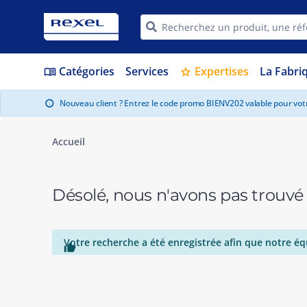
Catégories
Services
Expertises
La Fabri
menu_book
star
Nouveau client ? Entrez le code promo BIENV202 valable pour vo
info
Accueil
Désolé, nous n'avons pas trouvé
Votre recherche a été enregistrée afin que notre éq
