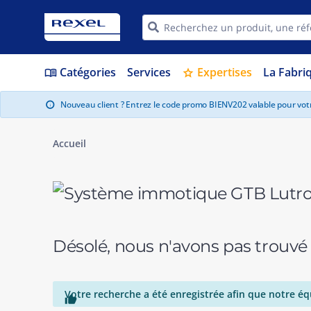
Catégories
Services
Expertises
La Fabri
menu_book
star
Nouveau client ? Entrez le code promo BIENV202 valable pour vo
info
Accueil
Désolé, nous n'avons pas trouvé
Votre recherche a été enregistrée afin que notre éq
