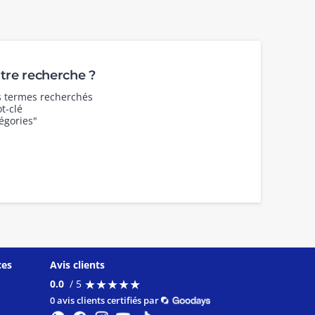
re recherche ?
es termes recherchés
t-clé
égories"
ces
Avis clients
★
★
★
★
★
★
★
★
★
★
0.0
/ 5
0 avis clients certifiés par