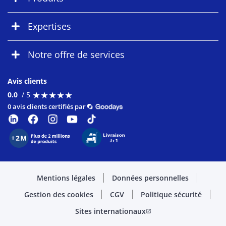
Expertises
Notre offre de services
Avis clients
★
★
★
★
★
★
★
★
★
★
0.0
/ 5
0 avis clients certifiés par
Mentions légales
Données personnelles
Gestion des cookies
CGV
Politique sécurité
Sites internationaux
open_in_new