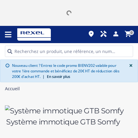
place
handyman
person
shopping_cart
0
G
×
Nouveau client ? Entrez le code promo BIENV202 valable pour
info
votre 1ère commande et bénéficiez de 20€ HT de réduction dès
200€ d'achat HT.
|
En savoir plus
Accueil
Système immotique GTB Somfy