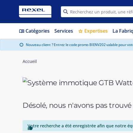
Catégories
Services
Expertises
La Fabri
menu_book
star
Nouveau client ? Entrez le code promo BIENV202 valable pour vo
info
Accueil
Désolé, nous n'avons pas trouvé
Votre recherche a été enregistrée afin que notre éq
