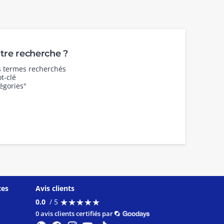
re recherche ?
es termes recherchés
t-clé
égories"
ces
Avis clients
★
★
★
★
★
★
★
★
★
★
0.0
/ 5
0 avis clients certifiés par