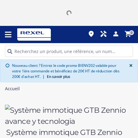
place
handyman
person
shopping_cart
0
G
×
Nouveau client ? Entrez le code promo BIENV202 valable pour
info
votre 1ère commande et bénéficiez de 20€ HT de réduction dès
200€ d'achat HT.
|
En savoir plus
Accueil
Système immotique GTB Zennio