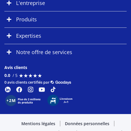
L'entreprise
Produits
Expertises
Notre offre de services
Avis clients
★
★
★
★
★
★
★
★
★
★
0.0
/ 5
0 avis clients certifiés par
Mentions légales
Données personnelles