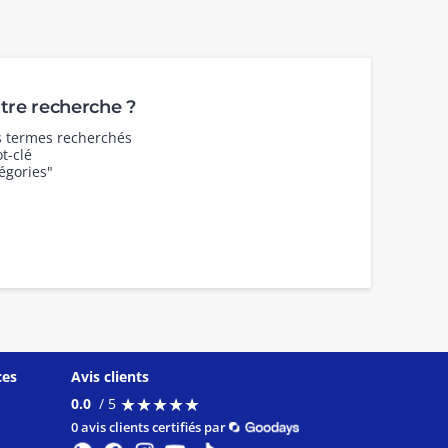
re recherche ?
es termes recherchés
t-clé
égories"
ces
Avis clients
★
★
★
★
★
★
★
★
★
★
0.0
/ 5
0 avis clients certifiés par