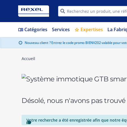
Catégories
Services
Expertises
La Fabri
menu_book
star
Nouveau client ? Entrez le code promo BIENV202 valable pour vo
info
Accueil
Désolé, nous n'avons pas trouvé
Votre recherche a été enregistrée afin que notre éq
