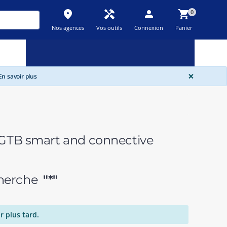
place
handyman
person
shopping_cart
0
Nos agences
Vos outils
Connexion
Panier
Nouveau
Promos
Destockage
feedback
local_offer
new_releases
GLOBA
×
n savoir plus
TB smart and connective
echerche
"*"
r plus tard.