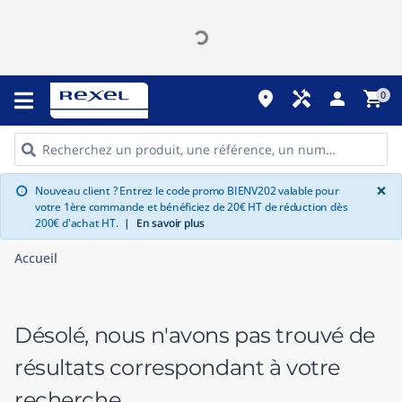
place
handyman
person
shopping_cart
0
G
×
Nouveau client ? Entrez le code promo BIENV202 valable pour
info
votre 1ère commande et bénéficiez de 20€ HT de réduction dès
200€ d'achat HT.
|
En savoir plus
Accueil
Désolé, nous n'avons pas trouvé de
résultats correspondant à votre
recherche