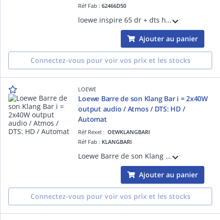
Réf Fab :
62466D50
loewe inspire 65 dr + dts hd, dts x, dolby vision, dolby atmos, computerbild, hifi.de 9.3, satvision, connect, audiovision
Ajouter au panier
Connectez-vous pour voir vos prix et les stocks
LOEWE
Loewe Barre de son Klang Bar i = 2x40W
output audio / Atmos / DTS: HD /
Automat
Réf Rexel :
OEWKLANGBARI
Réf Fab :
KLANGBARI
Loewe Barre de son Klang Bar i = 2x40W output audio / Atmos / DTS: HD / Automatic Volume Control / Subwoofer audio out control / Voice control by Alexa skills
Ajouter au panier
Connectez-vous pour voir vos prix et les stocks