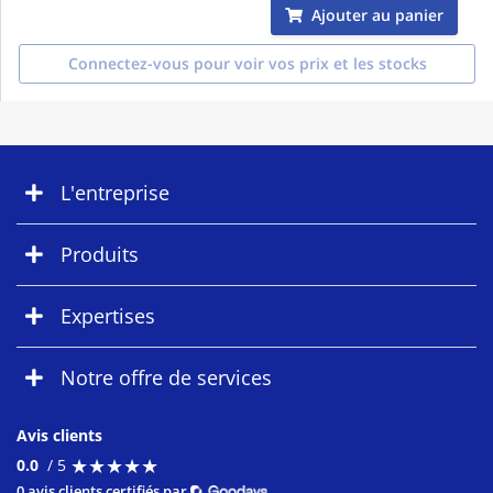
Ajouter au panier
Connectez-vous pour voir vos prix et les stocks
L'entreprise
Produits
Expertises
Notre offre de services
Avis clients
★
★
★
★
★
★
★
★
★
★
0.0
/ 5
0 avis clients certifiés par