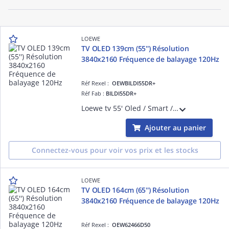
LOEWE
TV OLED 139cm (55'') Résolution
3840x2160 Fréquence de balayage 120Hz
Réf Rexel :
OEWBILDI55DR+
Réf Fab :
BILDI55DR+
Loewe tv 55' Oled / Smart / 4xHDMI 2.1 / 4xUSB / HDR10 / Dolby vision / Photo player / Voice control by Alexa skills
Ajouter au panier
Connectez-vous pour voir vos prix et les stocks
LOEWE
TV OLED 164cm (65'') Résolution
3840x2160 Fréquence de balayage 120Hz
Réf Rexel :
OEW62466D50