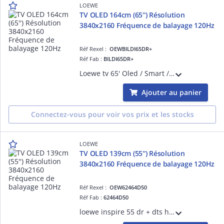
LOEWE
TV OLED 164cm (65'') Résolution
3840x2160 Fréquence de balayage 120Hz
Réf Rexel :
OEWBILDI65DR+
Réf Fab :
BILDI65DR+
Loewe tv 65' Oled / Smart / 4xHDMI 2.1 / 4xUSB / HDR10 / Dolby vision / Photo player / iVoice control by Alexa skills
Ajouter au panier
Connectez-vous pour voir vos prix et les stocks
LOEWE
TV OLED 139cm (55'') Résolution
3840x2160 Fréquence de balayage 120Hz
Réf Rexel :
OEW62464D50
Réf Fab :
62464D50
loewe inspire 55 dr + dts hd, dts x, dolby vision, dolby atmos, computerbild, hifi.de 9.3, satvision, connect, audiovision