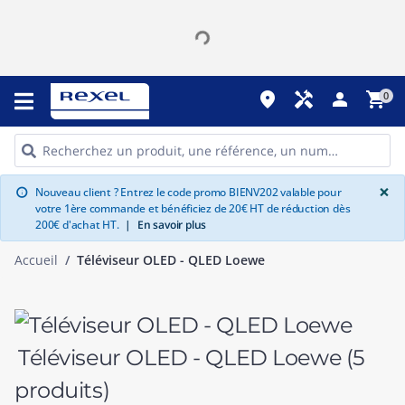
place
handyman
person
shopping_cart
0
G
×
Nouveau client ? Entrez le code promo BIENV202 valable pour
info
votre 1ère commande et bénéficiez de 20€ HT de réduction dès
200€ d'achat HT.
|
En savoir plus
Accueil
Téléviseur OLED - QLED Loewe
Téléviseur OLED - QLED Loewe
(5
produits)