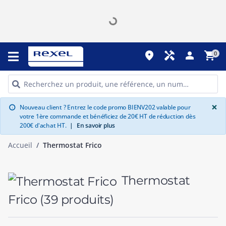
place
handyman
person
shopping_cart
0
G
×
Nouveau client ? Entrez le code promo BIENV202 valable pour
info
votre 1ère commande et bénéficiez de 20€ HT de réduction dès
200€ d'achat HT.
|
En savoir plus
Accueil
Thermostat Frico
Thermostat
Frico
(39 produits)