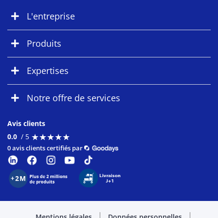
L'entreprise
Produits
Expertises
Notre offre de services
Avis clients
★
★
★
★
★
★
★
★
★
★
0.0
/ 5
0 avis clients certifiés par
Mentions légales
Données personnelles