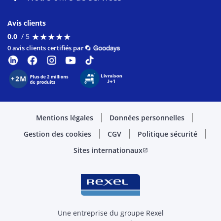
Avis clients
★
★
★
★
★
★
★
★
★
★
0.0
/ 5
0 avis clients certifiés par
Mentions légales
Données personnelles
Gestion des cookies
CGV
Politique sécurité
Sites internationaux
open_in_new
Une entreprise du groupe Rexel