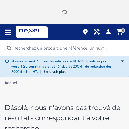
place
handyman
person
shopping_cart
0
G
×
Nouveau client ? Entrez le code promo BIENV202 valable pour
info
votre 1ère commande et bénéficiez de 20€ HT de réduction dès
200€ d'achat HT.
|
En savoir plus
Accueil
Désolé, nous n'avons pas trouvé de
résultats correspondant à votre
recherche