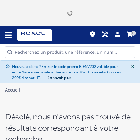
place
handyman
person
shopping_cart
0
G
×
Nouveau client ? Entrez le code promo BIENV202 valable pour
info
votre 1ère commande et bénéficiez de 20€ HT de réduction dès
200€ d'achat HT.
|
En savoir plus
Accueil
Désolé, nous n'avons pas trouvé de
résultats correspondant à votre
recherche