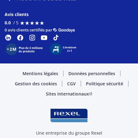
Avis clients
★
★
★
★
★
★
★
★
★
★
0.0
/ 5
0 avis clients certifiés par
Mentions légales
Données personnelles
Gestion des cookies
CGV
Politique sécurité
Sites internationaux
open_in_new
Une entreprise du groupe Rexel