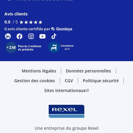
Avis clients
★
★
★
★
★
★
★
★
★
★
0.0
/ 5
0 avis clients certifiés par
Mentions légales
Données personnelles
Gestion des cookies
CGV
Politique sécurité
Sites internationaux
open_in_new
Une entreprise du groupe Rexel