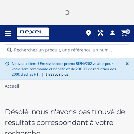
place
handyman
person
shopping_cart
0
G
×
Nouveau client ? Entrez le code promo BIENV202 valable pour
info
votre 1ère commande et bénéficiez de 20€ HT de réduction dès
200€ d'achat HT.
|
En savoir plus
Accueil
Désolé, nous n'avons pas trouvé de
résultats correspondant à votre
recherche