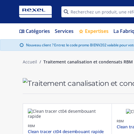
Catégories
Services
Expertises
La Fabri
menu_book
star
Nouveau client ? Entrez le code promo BIENV202 valable pour vo
info
Accueil
Traitement canalisation et condensats RBM
RBM
RBM
Clean tr
Clean tracer ct04 desembouant rapide