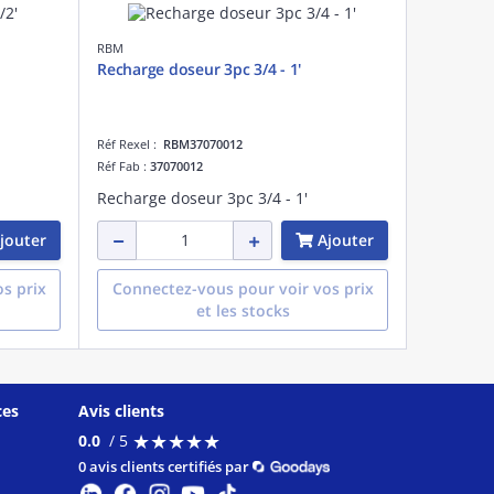
RBM
Recharge doseur 3pc 3/4 - 1'
Réf Rexel :
RBM37070012
Réf Fab :
37070012
Recharge doseur 3pc 3/4 - 1'
jouter
Ajouter
s prix
Connectez-vous pour voir vos prix
et les stocks
ces
Avis clients
★
★
★
★
★
★
★
★
★
★
0.0
/ 5
0 avis clients certifiés par