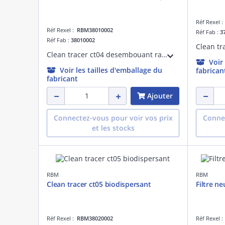
Réf Rexel 
Réf Rexel :
RBM38010002
Réf Fab :
3
Réf Fab :
38010002
Clean tr
Clean tracer ct04 desembouant rapide
Voir
Voir les tailles d'emballage du
fabrican
fabricant
Ajouter
Connectez-vous pour voir vos prix
Connec
et les stocks
RBM
RBM
Clean tracer ct05 biodispersant
Filtre ne
Réf Rexel :
RBM38020002
Réf Rexel 