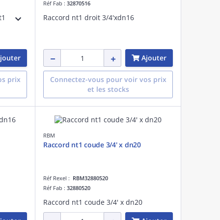
Réf Fab :
32870516
t1
Raccord nt1 droit 3/4'xdn16
jouter
Ajouter
s prix
Connectez-vous pour voir vos prix
et les stocks
RBM
Raccord nt1 coude 3/4' x dn20
Réf Rexel :
RBM32880520
Réf Fab :
32880520
Raccord nt1 coude 3/4' x dn20