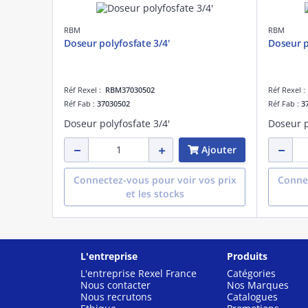
RBM
RBM
Doseur polyfosfate 3/4'
Doseur p
Réf Rexel :
RBM37030502
Réf Rexel 
Réf Fab :
37030502
Réf Fab :
3
Doseur polyfosfate 3/4'
Doseur p
Ajouter
Connectez-vous pour voir vos prix
Connec
et les stocks
L'entreprise
Produits
L'entreprise Rexel France
Catégories
Nous contacter
Nos Marques
Nous recrutons
Catalogues