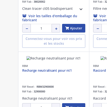
Réf Fab :
38020002
Réf Fab :
3
Clean tracer ct05 biodispersant
Filtre n
Voir les tailles d'emballage du
Voir
fabricant
fabrican
Ajouter
Connectez-vous pour voir vos prix
Connec
et les stocks
RBM
RBM
Recharge neutralisant pour nt1
Raccord 
Réf Rexel :
RBM32900000
Réf Rexel 
Réf Fab :
32900000
Réf Fab :
3
Recharge neutralisant pour nt1
Raccord 