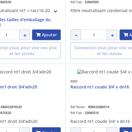
2860530
Réf Fab :
32860500
eutralisant nt1 + racc16-20
Filtre neutralisant condensat n
 les tailles d'emballage du
t
Ajouter
A
tez-vous pour voir vos prix
Connectez-vous pour voir vo
et les stocks
et les stocks
RBM
nt1 droit 3/4'xdn20
Raccord nt1 coude 3/4' x dn16
:
RBM32870520
Réf Rexel :
RBM32880516
2870520
Réf Fab :
32880516
nt1 droit 3/4'xdn20
Raccord nt1 coude 3/4' x dn16