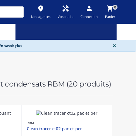
place
handyman
person
shopping_cart
0
Nos agences
Vos outils
Connexion
Panier
Nouveau
Promos
Destockage
feedback
local_offer
new_releases
GLOBA
×
n savoir plus
 et condensats RBM
(20 produits)
RBM
Clean tracer ct02 pac et per