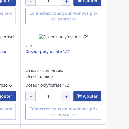
jouter
Ajouter
s prix
Connectez-vous pour voir vos prix
et les stocks
RBM
osol
Doseur polyfosfate 1/2'
Réf Rexel :
RBM37030402
Réf Fab :
37030402
rosol
Doseur polyfosfate 1/2'
jouter
Ajouter
s prix
Connectez-vous pour voir vos prix
et les stocks