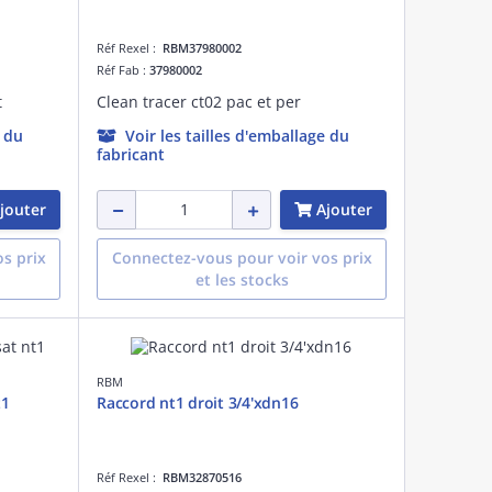
Réf Rexel :
RBM37980002
Réf Fab :
37980002
t
Clean tracer ct02 pac et per
e du
Voir les tailles d'emballage du
fabricant
jouter
Ajouter
s prix
Connectez-vous pour voir vos prix
et les stocks
RBM
t1
Raccord nt1 droit 3/4'xdn16
Réf Rexel :
RBM32870516