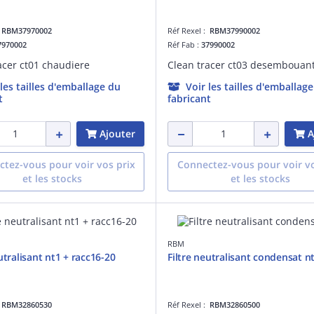
:
RBM37970002
Réf Rexel :
RBM37990002
7970002
Réf Fab :
37990002
acer ct01 chaudiere
Clean tracer ct03 desembouan
 les tailles d'emballage du
Voir les tailles d'emballag
t
fabricant
Ajouter
A
tez-vous pour voir vos prix
Connectez-vous pour voir vo
et les stocks
et les stocks
RBM
utralisant nt1 + racc16-20
Filtre neutralisant condensat n
:
RBM32860530
Réf Rexel :
RBM32860500