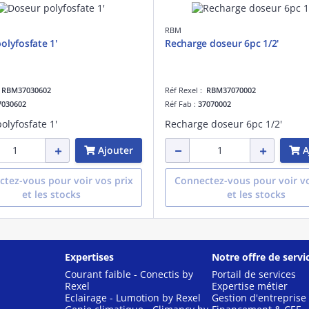
RBM
olyfosfate 1'
Recharge doseur 6pc 1/2'
:
RBM37030602
Réf Rexel :
RBM37070002
7030602
Réf Fab :
37070002
olyfosfate 1'
Recharge doseur 6pc 1/2'
Ajouter
A
tez-vous pour voir vos prix
Connectez-vous pour voir vo
et les stocks
et les stocks
Expertises
Notre offre de servi
Courant faible - Conectis by
Portail de services
Rexel
Expertise métier
Eclairage - Lumotion by Rexel
Gestion d'entreprise