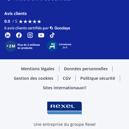
Avis clients
★
★
★
★
★
★
★
★
★
★
0.0
/ 5
0 avis clients certifiés par
Mentions légales
Données personnelles
Gestion des cookies
CGV
Politique sécurité
Sites internationaux
open_in_new
Une entreprise du groupe Rexel