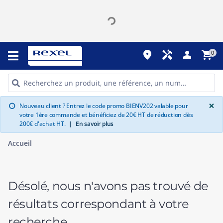
place
handyman
person
shopping_cart
0
G
×
Nouveau client ? Entrez le code promo BIENV202 valable pour
info
votre 1ère commande et bénéficiez de 20€ HT de réduction dès
200€ d'achat HT.
|
En savoir plus
Accueil
Désolé, nous n'avons pas trouvé de
résultats correspondant à votre
recherche