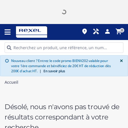
place
handyman
person
shopping_cart
0
G
×
Nouveau client ? Entrez le code promo BIENV202 valable pour
info
votre 1ère commande et bénéficiez de 20€ HT de réduction dès
200€ d'achat HT.
|
En savoir plus
Accueil
Désolé, nous n'avons pas trouvé de
résultats correspondant à votre
recherche