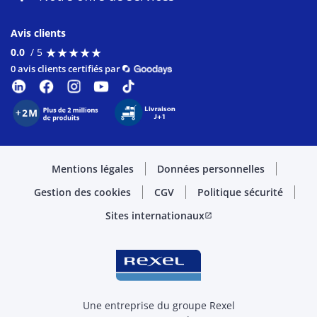
Avis clients
★
★
★
★
★
★
★
★
★
★
0.0
/ 5
0 avis clients certifiés par
Mentions légales
Données personnelles
Gestion des cookies
CGV
Politique sécurité
Sites internationaux
open_in_new
Une entreprise du groupe Rexel