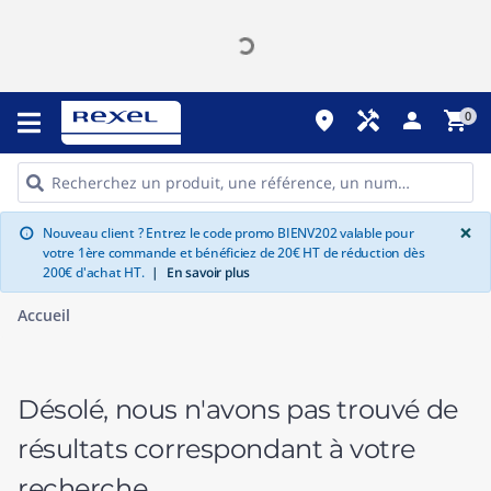
place
handyman
person
shopping_cart
0
G
×
Nouveau client ? Entrez le code promo BIENV202 valable pour
info
votre 1ère commande et bénéficiez de 20€ HT de réduction dès
200€ d'achat HT.
|
En savoir plus
Accueil
Désolé, nous n'avons pas trouvé de
résultats correspondant à votre
recherche