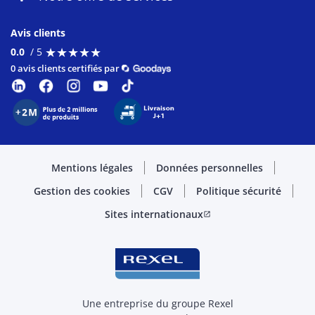
Avis clients
★
★
★
★
★
★
★
★
★
★
0.0
/ 5
0 avis clients certifiés par
Mentions légales
Données personnelles
Gestion des cookies
CGV
Politique sécurité
Sites internationaux
open_in_new
Une entreprise du groupe Rexel