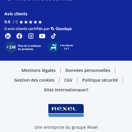
Avis clients
★
★
★
★
★
★
★
★
★
★
0.0
/ 5
0 avis clients certifiés par
Mentions légales
Données personnelles
Gestion des cookies
CGV
Politique sécurité
Sites internationaux
open_in_new
Une entreprise du groupe Rexel