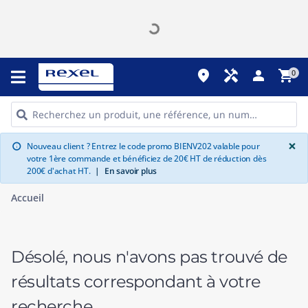
place
handyman
person
shopping_cart
0
G
×
Nouveau client ? Entrez le code promo BIENV202 valable pour
info
votre 1ère commande et bénéficiez de 20€ HT de réduction dès
200€ d'achat HT.
|
En savoir plus
Accueil
Désolé, nous n'avons pas trouvé de
résultats correspondant à votre
recherche