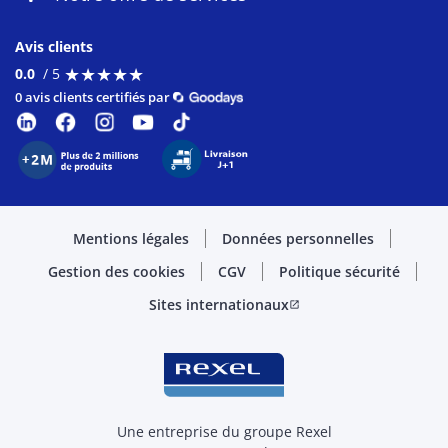
Avis clients
★
★
★
★
★
★
★
★
★
★
0.0
/ 5
0 avis clients certifiés par
Mentions légales
Données personnelles
Gestion des cookies
CGV
Politique sécurité
Sites internationaux
open_in_new
Une entreprise du groupe Rexel