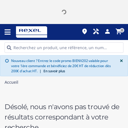
place
handyman
person
shopping_cart
0
G
×
Nouveau client ? Entrez le code promo BIENV202 valable pour
info
votre 1ère commande et bénéficiez de 20€ HT de réduction dès
200€ d'achat HT.
|
En savoir plus
Accueil
Désolé, nous n'avons pas trouvé de
résultats correspondant à votre
recherche