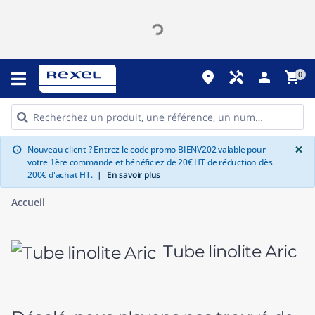
place
handyman
person
shopping_cart
0
G
×
Nouveau client ? Entrez le code promo BIENV202 valable pour
info
votre 1ère commande et bénéficiez de 20€ HT de réduction dès
200€ d'achat HT.
|
En savoir plus
Accueil
Tube linolite Aric