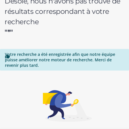
Désolé, nous n'avons pas trouvé de
résultats correspondant à votre
recherche
"*"
Votre recherche a été enregistrée afin que notre équipe

puisse améliorer notre moteur de recherche. Merci de
revenir plus tard.