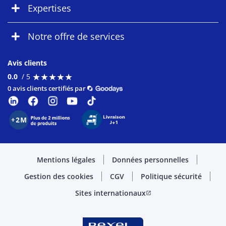
Expertises
Notre offre de services
Avis clients
★
★
★
★
★
★
★
★
★
★
0.0
/ 5
0 avis clients certifiés par
Mentions légales
Données personnelles
Gestion des cookies
CGV
Politique sécurité
Sites internationaux
open_in_new