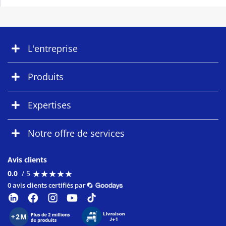
L'entreprise
Produits
Expertises
Notre offre de services
Avis clients
★
★
★
★
★
★
★
★
★
★
0.0
/ 5
0 avis clients certifiés par