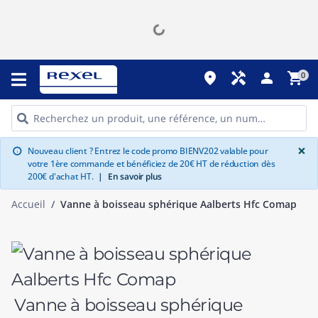
place
handyman
person
shopping_cart
0
G
×
Nouveau client ? Entrez le code promo BIENV202 valable pour
info
votre 1ère commande et bénéficiez de 20€ HT de réduction dès
200€ d'achat HT.
|
En savoir plus
Accueil
Vanne à boisseau sphérique Aalberts Hfc Comap
Vanne à boisseau sphérique