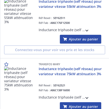
Inductance triphasée (self réseau) pour
variateur vitesse 55kW atténuation 3%
Réf Rexel :
SEY62511
Réf Fab :
A86C176F12500
Inductance triphasée (self de réseau) pour variateur de vitesse 55kW ( Moteur triphasé 380-415V ) - Tx d'atténuation 3% - L=0,176mH - I=125A - Bornes M8 - IP00
Ajouter au panier
Connectez-vous pour voir vos prix et les stocks
TRANSFOS MARY
Inductance triphasée (self réseau) pour
variateur vitesse 75kW atténuation 3%
Réf Rexel :
SEY62521
Réf Fab :
A86C138F16000
Inductance triphasée (self de réseau) pour variateur de vitesse 75kW ( Moteur triphasé 380-415V ) - Tx d'atténuation 3% - L=0,138mH - I=160A - Bornes M8 - IP00
Ajouter au panier