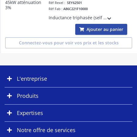
Réf Rexel :
SEY62501
Réf Fab :
A86C221F10000
Inductance triphasée (self de réseau) pour variateur de vitesse 45kW ( Moteur triphasé 380-415V ) - Tx d'atténuation 3% - L=0,3mH - I=100A - Bornes 35mm2 - IP00
Ajouter au panier
Connectez-vous pour voir vos prix et les stocks
L'entreprise
Produits
Expertises
Notre offre de services