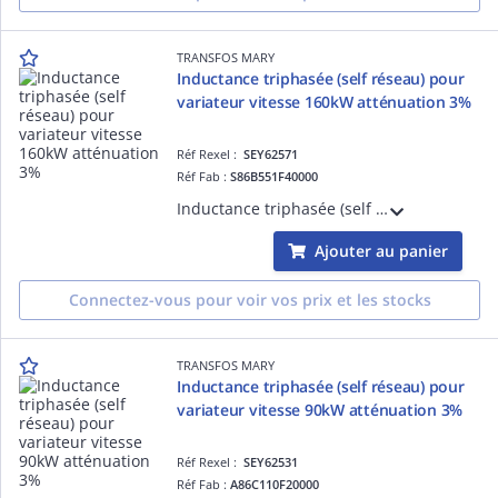
TRANSFOS MARY
Inductance triphasée (self réseau) pour
variateur vitesse 160kW atténuation 3%
Réf Rexel :
SEY62571
Réf Fab :
S86B551F40000
Inductance triphasée (self de réseau) pour variateur de vitesse 160kW ( Moteur triphasé 380-415V ) - Tx d'atténuation 3% - L=0,055mH - I=400A - Bornes M12 - IP00
Ajouter au panier
Connectez-vous pour voir vos prix et les stocks
TRANSFOS MARY
Inductance triphasée (self réseau) pour
variateur vitesse 90kW atténuation 3%
Réf Rexel :
SEY62531
Réf Fab :
A86C110F20000