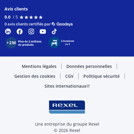
Avis clients
★
★
★
★
★
★
★
★
★
★
0.0
/ 5
0 avis clients certifiés par
Mentions légales
Données personnelles
Gestion des cookies
CGV
Politique sécurité
Sites internationaux
open_in_new
Une entreprise du groupe Rexel
© 2026 Rexel