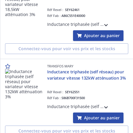
Réf Rexel :
SEY62461
Réf Fab :
A86C551E40000
Inductance triphasée (self de réseau) pour variateur de vitesse 18,5kW ( Moteur triphasé 380-415V ) - Tx d'atténuation 3% - L=0,73mH - I=40A - Bornes 10mm2 - IP00
Ajouter au panier
Connectez-vous pour voir vos prix et les stocks
TRANSFOS MARY
Inductance triphasée (self réseau) pour
variateur vitesse 132kW atténuation 3%
Réf Rexel :
SEY62551
Réf Fab :
S86B700F31500
Inductance triphasée (self de réseau) pour variateur de vitesse 132kW ( Moteur triphasé 380-415V ) - Tx d'atténuation 3% - L=0,07mH - I=315A - Bornes M12 - IP00
Ajouter au panier
Connectez-vous pour voir vos prix et les stocks