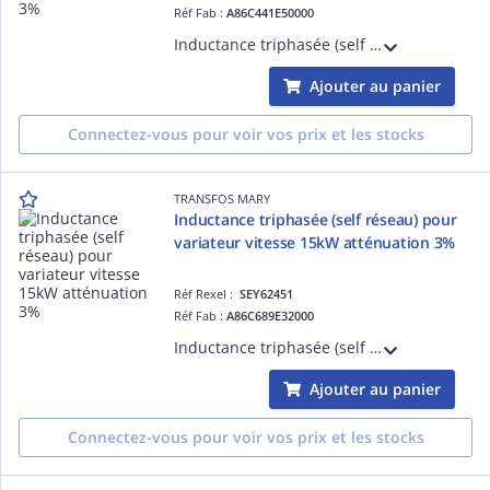
Réf Fab :
A86C441E50000
Inductance triphasée (self de réseau) pour variateur de vitesse 22kW ( Moteur triphasé 380-415V ) - Tx d'atténuation 3% - L=0,59mH - I=50A - Bornes 16mm2 - IP00
Ajouter au panier
Connectez-vous pour voir vos prix et les stocks
TRANSFOS MARY
Inductance triphasée (self réseau) pour
variateur vitesse 15kW atténuation 3%
Réf Rexel :
SEY62451
Réf Fab :
A86C689E32000
Inductance triphasée (self de réseau) pour variateur de vitesse 15kW ( Moteur triphasé 380-415V ) - Tx d'atténuation 3% - L=0,98mH - I=32A - Bornes 10mm2 - IP00
Ajouter au panier
Connectez-vous pour voir vos prix et les stocks