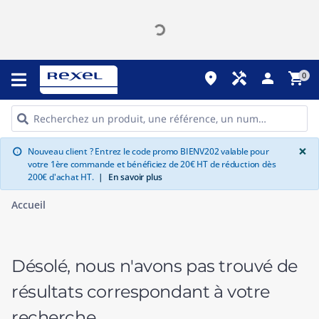
place
handyman
person
shopping_cart
0
G
×
Nouveau client ? Entrez le code promo BIENV202 valable pour
info
votre 1ère commande et bénéficiez de 20€ HT de réduction dès
200€ d'achat HT.
|
En savoir plus
Accueil
Désolé, nous n'avons pas trouvé de
résultats correspondant à votre
recherche