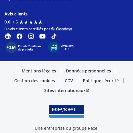
Avis clients
★
★
★
★
★
★
★
★
★
★
0.0
/ 5
0 avis clients certifiés par
Mentions légales
Données personnelles
Gestion des cookies
CGV
Politique sécurité
Sites internationaux
open_in_new
Une entreprise du groupe Rexel