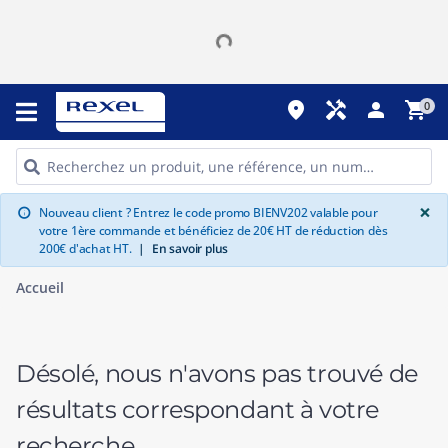
place
handyman
person
shopping_cart
0
G
×
Nouveau client ? Entrez le code promo BIENV202 valable pour
info
votre 1ère commande et bénéficiez de 20€ HT de réduction dès
200€ d'achat HT.
|
En savoir plus
Accueil
Désolé, nous n'avons pas trouvé de
résultats correspondant à votre
recherche