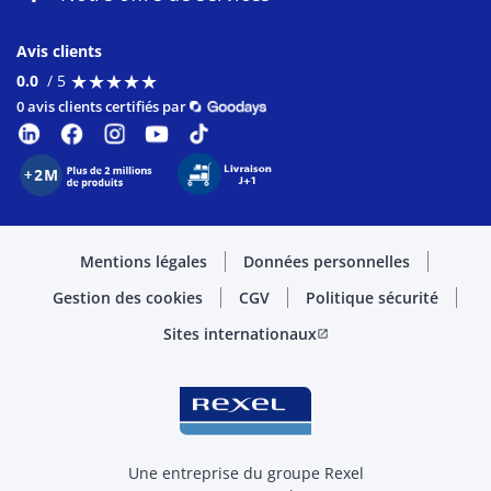
Avis clients
★
★
★
★
★
★
★
★
★
★
0.0
/ 5
0 avis clients certifiés par
Mentions légales
Données personnelles
Gestion des cookies
CGV
Politique sécurité
Sites internationaux
open_in_new
Une entreprise du groupe Rexel