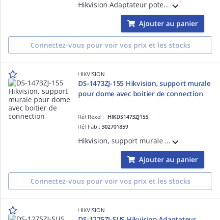
Hikvision Adaptateur poteau, accesoires de montage incluscouleure Hik blanc ,inox, compatible avec support murale (DS-1473ZJ-135), 127×46×250mm
Ajouter au panier
Connectez-vous pour voir vos prix et les stocks
HIKVISION
DS-1473ZJ-155 Hikvision, support murale
pour dome avec boitier de connection
Réf Rexel :
HIKDS1473ZJ155
Réf Fab :
302701859
Hikvision, support murale pour dome avec boîtier de connectioncouleure Hik blanc, avec box de connection, alu, diam.155×182×120mm
Ajouter au panier
Connectez-vous pour voir vos prix et les stocks
HIKVISION
DS-1275ZJ-SUS Hikvision Adaptateur