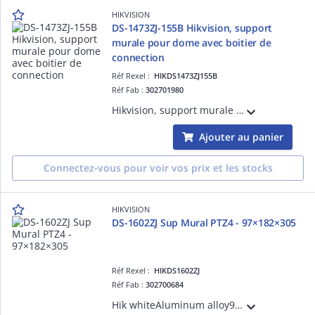
HIKVISION
DS-1473ZJ-155B Hikvision, support
murale pour dome avec boitier de
connection
Réf Rexel :
HIKDS1473ZJ155B
Réf Fab :
302701980
Hikvision, support murale pour dome avec boîtier de connectioncouleure Hik blanc, avec box de connection, alu, diam.155×182×120mm
Ajouter au panier
Connectez-vous pour voir vos prix et les stocks
HIKVISION
DS-1602ZJ Sup Mural PTZ4 - 97×182×305
Réf Rexel :
HIKDS1602ZJ
Réf Fab :
302700684
Hik whiteAluminum alloy97×182×305mm