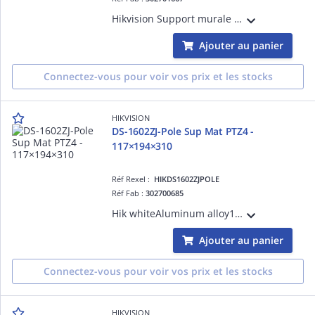
Hikvision Support murale pour speeddome avec box de connection et montage coinCouleur Hik blanc, alu et acier, 255.5×314×542.5mm
Ajouter au panier
Connectez-vous pour voir vos prix et les stocks
HIKVISION
DS-1602ZJ-Pole Sup Mat PTZ4 -
117×194×310
Réf Rexel :
HIKDS1602ZJPOLE
Réf Fab :
302700685
Hik whiteAluminum alloy117×194×310mm
Ajouter au panier
Connectez-vous pour voir vos prix et les stocks
HIKVISION