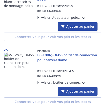
Réf Rexel :
HIKDS1275ZJSSUS
Réf Fab :
302702337
Hikvision Adaptateur poteau, en inox, blanc, accesoires de montage incluscouleure Hik blanc ,inox, compatible avec support murale 144 mm × 131.6 mm × 44.3 mm, Diametre de fixation : 67-127mm
Ajouter au panier
Connectez-vous pour voir vos prix et les stocks
HIKVISION
DS-1280ZJ-DM55 boitier de connection
pour camera dome
Réf Rexel :
HIKDS1280ZJDM55
Réf Fab :
302702497
Hikvision, boîtier de connection pour camera domecouleure Hik blanc ,alu, diam.155 mm
Ajouter au panier
Connectez-vous pour voir vos prix et les stocks