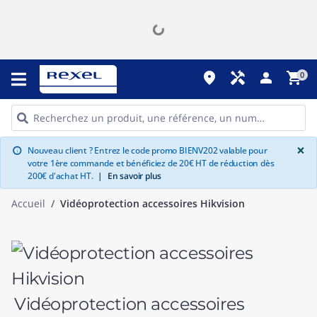
place
handyman
person
shopping_cart
0
G
×
Nouveau client ? Entrez le code promo BIENV202 valable pour
info
votre 1ère commande et bénéficiez de 20€ HT de réduction dès
200€ d'achat HT.
|
En savoir plus
Accueil
Vidéoprotection accessoires Hikvision
Vidéoprotection accessoires