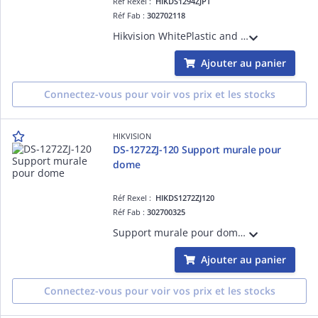
Réf Rexel :
HIKDS1294ZJPT
Réf Fab :
302702118
Hikvision WhitePlastic and Steel223.5 mm × 125.8 mm × 80 mm (8.8' × 4.95' × 3.15')480 g (1.06 lb.)
Ajouter au panier
Connectez-vous pour voir vos prix et les stocks
HIKVISION
DS-1272ZJ-120 Support murale pour
dome
Réf Rexel :
HIKDS1272ZJ120
Réf Fab :
302700325
Support murale pour domecouleure Hik blanc, alu 120×120×120mm
Ajouter au panier
Connectez-vous pour voir vos prix et les stocks