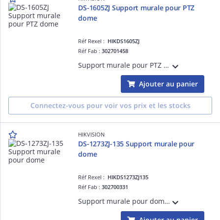
DS-1605ZJ Support murale pour PTZ
dome
Réf Rexel :
HIKDS1605ZJ
Réf Fab :
302701458
Support murale pour PTZ domecouleure Hik blanc, alu, 183.5×120×228.60mm, 1120g
Ajouter au panier
Connectez-vous pour voir vos prix et les stocks
HIKVISION
DS-1273ZJ-135 Support murale pour
dome
Réf Rexel :
HIKDS1273ZJ135
Réf Fab :
302700331
Support murale pour domecouleure Hik blanc, alu, diam.135×182×120mm
Ajouter au panier