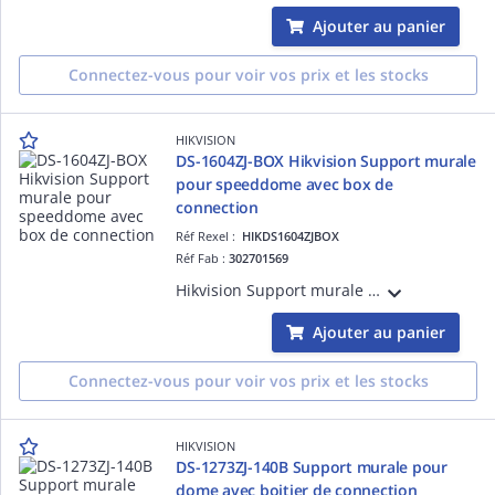
Ajouter au panier
Connectez-vous pour voir vos prix et les stocks
HIKVISION
DS-1604ZJ-BOX Hikvision Support murale
pour speeddome avec box de
connection
Réf Rexel :
HIKDS1604ZJBOX
Réf Fab :
302701569
Hikvision Support murale pour speeddome avec box de connectionCouleur Hik blanc, alu, 281.2×170.7×395.5mm
Ajouter au panier
Connectez-vous pour voir vos prix et les stocks
HIKVISION
DS-1273ZJ-140B Support murale pour
dome avec boitier de connection