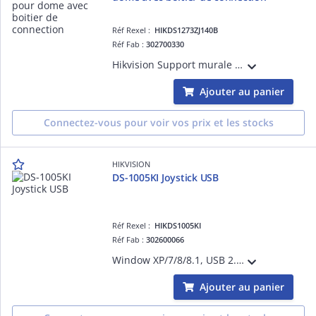
Réf Rexel :
HIKDS1273ZJ140B
Réf Fab :
302700330
Hikvision Support murale pour dome avec boîtier de connectioncouleure Hik blanc, avec boitier de connection, alu, diam.140×182×120mm
Ajouter au panier
Connectez-vous pour voir vos prix et les stocks
HIKVISION
DS-1005KI Joystick USB
Réf Rexel :
HIKDS1005KI
Réf Fab :
302600066
Window XP/7/8/8.1, USB 2.0, DirectX, 3DPTZ control, rotary zoom +/-, USB power supply, -10 ºC ~ +55 ºC (14ºF~131ºF)
Ajouter au panier