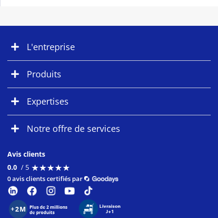
L'entreprise
Produits
Expertises
Notre offre de services
Avis clients
★
★
★
★
★
★
★
★
★
★
0.0
/ 5
0 avis clients certifiés par