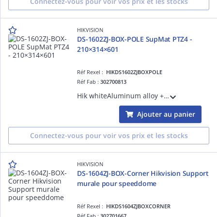
Connectez-vous pour voir vos prix et les stocks
HIKVISION
DS-1602ZJ-BOX-POLE SupMat PTZ4 -
210×314×601
Réf Rexel :
HIKDS1602ZJBOXPOLE
Réf Fab :
302700813
Hik whiteAluminum alloy + steel209.7×314×600.8mm
Ajouter au panier
Connectez-vous pour voir vos prix et les stocks
HIKVISION
DS-1604ZJ-BOX-Corner Hikvision Support
murale pour speeddome
Réf Rexel :
HIKDS1604ZJBOXCORNER
Réf Fab :
302701667