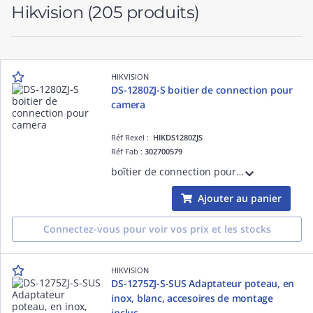
Hikvision
(205 produits)
HIKVISION
DS-1280ZJ-S boitier de connection pour
camera
Réf Rexel :
HIKDS1280ZJS
Réf Fab :
302700579
boîtier de connection pour cameracouleure Hik blanc, alu, diam.137 x 53.4x 164.8mm ,527g
Ajouter au panier
Connectez-vous pour voir vos prix et les stocks
HIKVISION
DS-1275ZJ-S-SUS Adaptateur poteau, en
inox, blanc, accesoires de montage
inclus