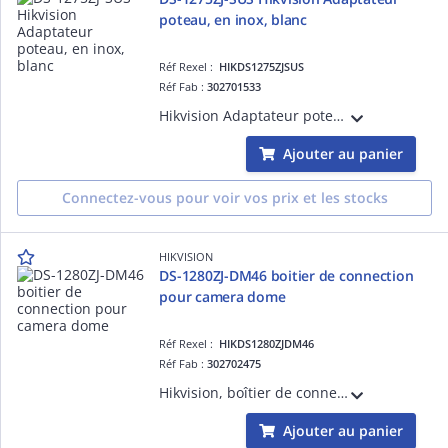
poteau, en inox, blanc
Réf Rexel :
HIKDS1275ZJSUS
Réf Fab :
302701533
Hikvision Adaptateur poteau, en inox, blanc, accesoires de montage incluscouleure Hik blanc ,inox, compatible avec support murale 127x46x250mm, Diametre de fixation : '67-127mm
Ajouter au panier
Connectez-vous pour voir vos prix et les stocks
HIKVISION
DS-1280ZJ-DM46 boitier de connection
pour camera dome
Réf Rexel :
HIKDS1280ZJDM46
Réf Fab :
302702475
Hikvision, boîtier de connection pour camera domecouleure Hik blanc ,alu, diam.120 mm
Ajouter au panier