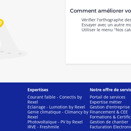
Comment améliorer vot
Vérifier l'orthographe d
Essayer avec un autre mo
Utiliser le menu "Nos cat
Expertises
Notre offre de servi
Courant faible - Conectis by
Portail de services
Rexel
Expertise métier
Eclairage - Lumotion by Rexel
Gestion d'entreprise
Genie climatique - Climancy by
Financement & CEE
Rexel
Formations & Certific
Photovoltaïque - PV by Rexel
Gestion de chantier
IRVE - Freshmile
Facturation Electron