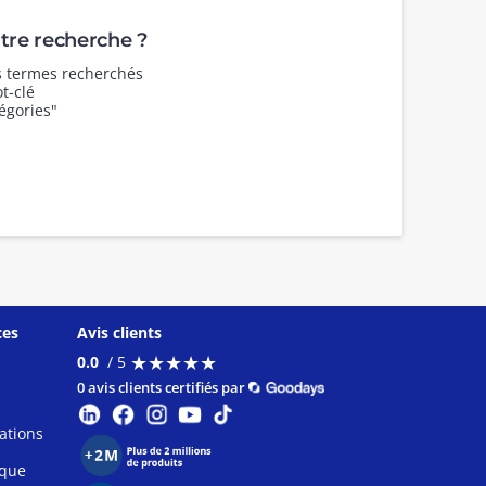
re recherche ?
es termes recherchés
t-clé
égories"
ces
Avis clients
★
★
★
★
★
★
★
★
★
★
0.0
/ 5
0 avis clients certifiés par
ations
ique