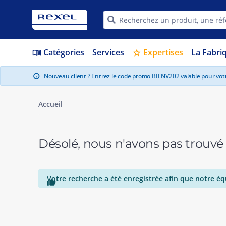
Catégories
Services
Expertises
La Fabri
menu_book
star
Nouveau client ? Entrez le code promo BIENV202 valable pour vo
info
Accueil
Désolé, nous n'avons pas trouvé
Votre recherche a été enregistrée afin que notre éq
