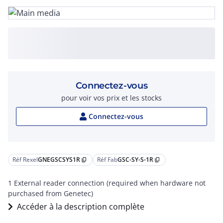
Connectez-vous
pour voir vos prix et les stocks
Connectez-vous
Réf Rexel
GNEGSCSYS1R
Réf Fab
GSC-SY-S-1R
content_copy
content_copy
1 External reader connection (required when hardware not
purchased from Genetec)
Accéder à la description complète