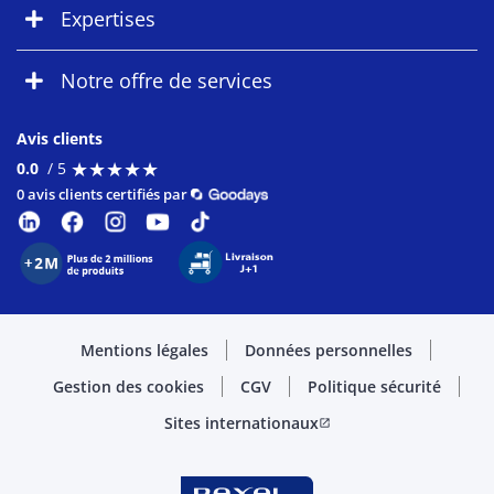
Expertises
Notre offre de services
Avis clients
★
★
★
★
★
★
★
★
★
★
0.0
/ 5
0 avis clients certifiés par
Mentions légales
Données personnelles
Gestion des cookies
CGV
Politique sécurité
Sites internationaux
open_in_new