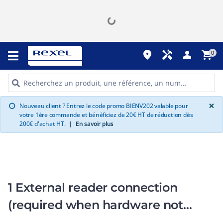
place
handyman
person
shopping_cart
0
G
×
Nouveau client ? Entrez le code promo BIENV202 valable pour
info
votre 1ère commande et bénéficiez de 20€ HT de réduction dès
200€ d'achat HT.
|
En savoir plus
1 External reader connection
(required when hardware not
purchased from Genetec)