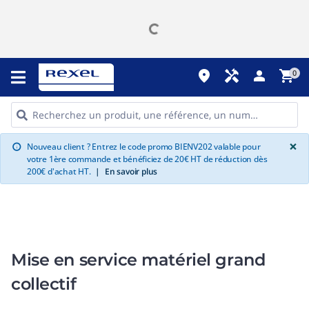
place
handyman
person
shopping_cart
0
G
×
Nouveau client ? Entrez le code promo BIENV202 valable pour
info
votre 1ère commande et bénéficiez de 20€ HT de réduction dès
200€ d'achat HT.
|
En savoir plus
Mise en service matériel grand
collectif