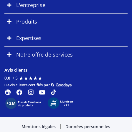
L'entreprise
Produits
Expertises
Notre offre de services
Avis clients
★
★
★
★
★
★
★
★
★
★
0.0
/ 5
0 avis clients certifiés par
Mentions légales
Données personnelles