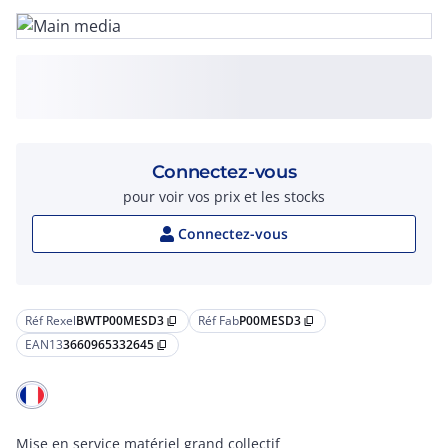
Connectez-vous
pour voir vos prix et les stocks
Connectez-vous
Réf Rexel
BWTP00MESD3
Réf Fab
P00MESD3
content_copy
content_copy
EAN13
3660965332645
content_copy
Mise en service matériel grand collectif