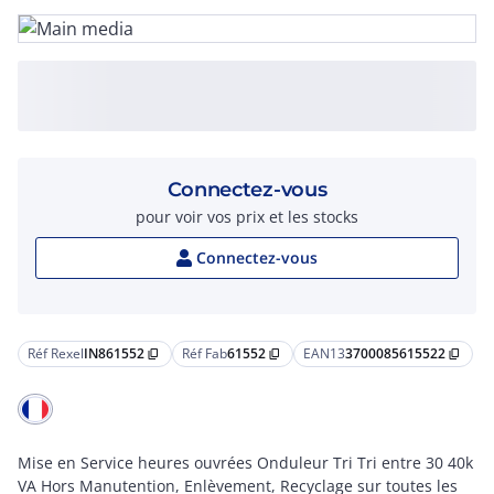
Connectez-vous
pour voir vos prix et les stocks
Connectez-vous
Réf Rexel
IN861552
Réf Fab
61552
EAN13
3700085615522
content_copy
content_copy
content_copy
Mise en Service heures ouvrées Onduleur Tri Tri entre 30 40k
VA Hors Manutention, Enlèvement, Recyclage sur toutes les