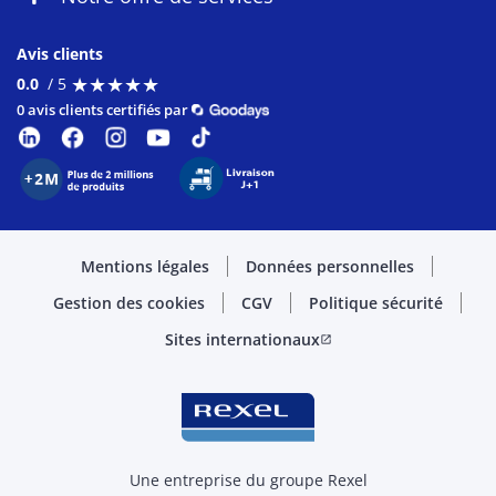
Avis clients
★
★
★
★
★
★
★
★
★
★
0.0
/ 5
0 avis clients certifiés par
Mentions légales
Données personnelles
Gestion des cookies
CGV
Politique sécurité
Sites internationaux
open_in_new
Une entreprise du groupe Rexel