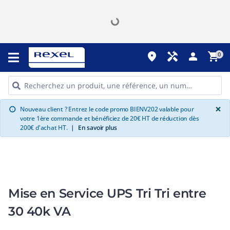
place
handyman
person
shopping_cart
0
G
×
Nouveau client ? Entrez le code promo BIENV202 valable pour
info
votre 1ère commande et bénéficiez de 20€ HT de réduction dès
200€ d'achat HT.
|
En savoir plus
Mise en Service UPS Tri Tri entre
30 40k VA