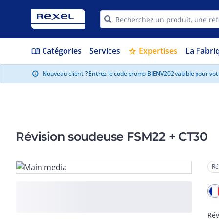
Catégories
Services
Expertises
La Fabri
menu_book
star
Nouveau client ? Entrez le code promo BIENV202 valable pour vo
info
Révision soudeuse FSM22 + CT30
Ré
Rév