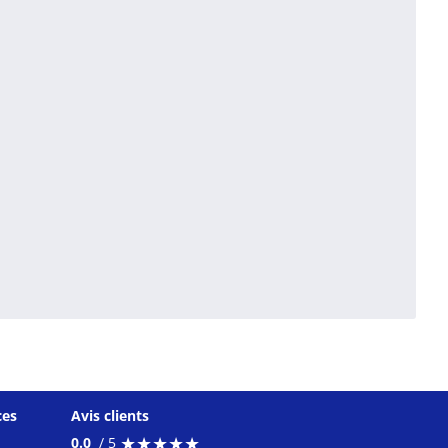
ces
Avis clients
★
★
★
★
★
★
★
★
★
★
0.0
/ 5