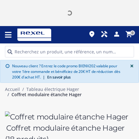
place
handyman
person
shopping_cart
0
G
×
Nouveau client ? Entrez le code promo BIENV202 valable pour
info
votre 1ère commande et bénéficiez de 20€ HT de réduction dès
200€ d'achat HT.
|
En savoir plus
Accueil
Tableau électrique Hager
Coffret modulaire étanche Hager
Coffret modulaire étanche Hager