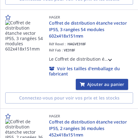
HAGER
Coffret de distribution étanche vector
IP55, 3 rangées 54 modules
602x418x151mm
Réf Rexel :
HAGVE318F
Réf Fab :
VE318F
Le Coffret de distribution étanche vector Hager, avec ses 3 rangées de 18 modules, est idéal pour les installations en saillie, IP55 ou IP65. Ce coffret offre une solution fiable et durable pour la distribution électrique.
Voir les tailles d'emballage du
fabricant
Ajouter au panier
Connectez-vous pour voir vos prix et les stocks
HAGER
Coffret de distribution étanche vector
IP55, 2 rangées 36 modules
452x418x151mm