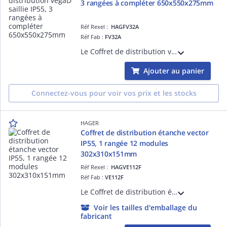
3 rangées à compléter 650x550x275mm
Réf Rexel :
HAGFV32A
Réf Fab :
FV32A
Le Coffret de distribution vegaD à compléter, avec ses 3 rangées à compléter, est idéal pour les installations résidentielles ou tertiaires. Pour des installations saillie nécessitant un IP55.
Ajouter au panier
Connectez-vous pour voir vos prix et les stocks
HAGER
Coffret de distribution étanche vector
IP55, 1 rangée 12 modules
302x310x151mm
Réf Rexel :
HAGVE112F
Réf Fab :
VE112F
Le Coffret de distribution étanche vector Hager, avec sa rangée de 12 modules, est idéal pour les en saillie, IP55 ou IP65. Ce coffret offre une solution fiable et durable pour la distribution électrique.
Voir les tailles d'emballage du
fabricant