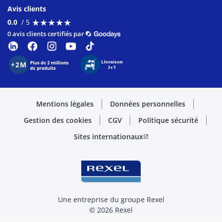
Avis clients
★
★
★
★
★
★
★
★
★
★
0.0
/ 5
0 avis clients certifiés par
Mentions légales
Données personnelles
Gestion des cookies
CGV
Politique sécurité
Sites internationaux
open_in_new
Une entreprise du groupe Rexel
© 2026 Rexel