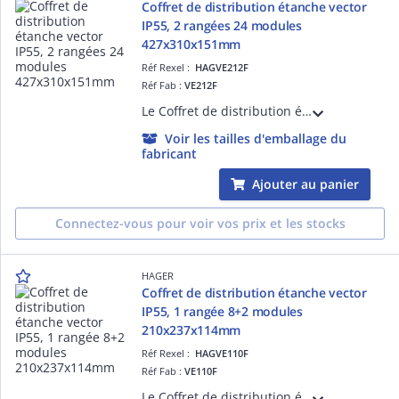
Coffret de distribution étanche vector
IP55, 2 rangées 24 modules
427x310x151mm
Réf Rexel :
HAGVE212F
Réf Fab :
VE212F
Le Coffret de distribution étanche vector Hager, avec ses 2 rangées de 12 modules, est idéal pour les installations en saillie, IP55 ou IP65. Ce coffret offre ainsi une solution fiable et durable pour la distribution électrique.
Voir les tailles d'emballage du
fabricant
Ajouter au panier
Connectez-vous pour voir vos prix et les stocks
HAGER
Coffret de distribution étanche vector
IP55, 1 rangée 8+2 modules
210x237x114mm
Réf Rexel :
HAGVE110F
Réf Fab :
VE110F
Le Coffret de distribution étanche vector Hager, avec sa rangée de 8+2 modules, est idéal pour les installations en saillie, IP55 ou IP65. Ce coffret offre une solution fiable et durable pour la distribution électrique.