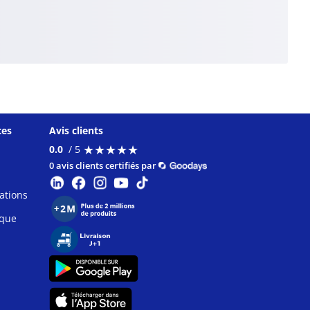
ces
Avis clients
★
★
★
★
★
★
★
★
★
★
0.0
/ 5
0 avis clients certifiés par
ations
ique