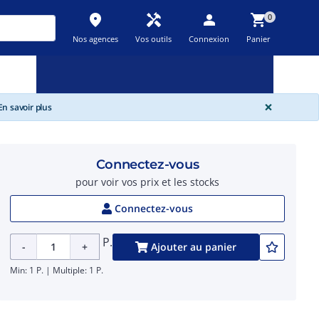
place
handyman
person
shopping_cart
0
Nos agences
Vos outils
Connexion
Panier
Nouveau
Promos
Destockage
feedback
local_offer
new_releases
GLOBA
×
n savoir plus
Connectez-vous
pour voir vos prix et les stocks
Connectez-vous
P.
-
+
Ajouter au panier
Min: 1 P. | Multiple: 1 P.