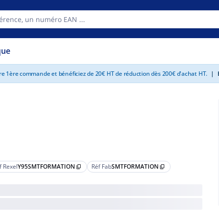
que
tre 1ère commande et bénéficiez de 20€ HT de réduction dès 200€ d'achat HT.
|
E
f Rexel
Y95SMTFORMATION
Réf Fab
SMTFORMATION
content_copy
content_copy