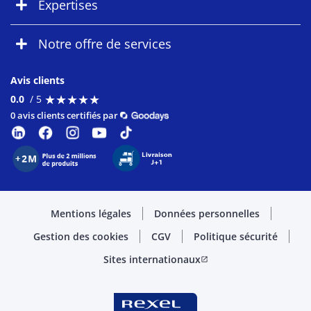
Expertises
Notre offre de services
Avis clients
★
★
★
★
★
★
★
★
★
★
0.0
/ 5
0 avis clients certifiés par
Mentions légales
Données personnelles
Gestion des cookies
CGV
Politique sécurité
Sites internationaux
open_in_new