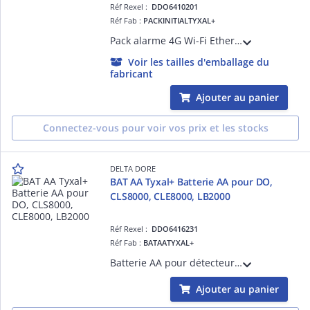
Réf Rexel :
DDO6410201
Réf Fab :
PACKINITIALTYXAL+
Pack alarme 4G Wi-Fi Ethernet 8 zones équipé de ses 2 télécommandes, 2 détecteurs de mouvement, connecté à l'appli Tydom
Voir les tailles d'emballage du
fabricant
Ajouter au panier
Connectez-vous pour voir vos prix et les stocks
DELTA DORE
BAT AA Tyxal+ Batterie AA pour DO,
CLS8000, CLE8000, LB2000
Réf Rexel :
DDO6416231
Réf Fab :
BATAATYXAL+
Batterie AA pour détecteur d'ouverture radio DO, clavier radio CLS8000 et CLE8000, et lecteur de badge LB2000
Ajouter au panier