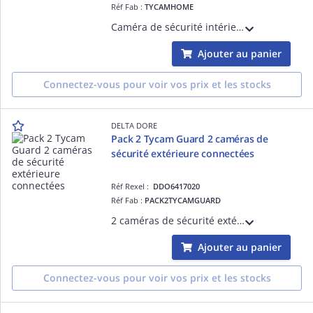
Réf Fab :
TYCAMHOME
Caméra de sécurité intérieure connectée Wi-Fi, motorisée 360°, full HD (1080p), détection d'humain et suivi de mouvement, sirène intégrée, audio bidirectionnel, vision nocturne, personnalisation des zones de détection, sans abonnement
Ajouter au panier
Connectez-vous pour voir vos prix et les stocks
DELTA DORE
Pack 2 Tycam Guard 2 caméras de
sécurité extérieure connectées
Réf Rexel :
DDO6417020
Réf Fab :
PACK2TYCAMGUARD
2 caméras de sécurité extérieure connectées, full HD (1080p), grand angle (130°), vision nocturne couleur, détection humain et véhicule, personnalisation des zones de détection, sirène intégrée, audio-bidirectionnel, IP67, sans abonnement
Ajouter au panier
Connectez-vous pour voir vos prix et les stocks