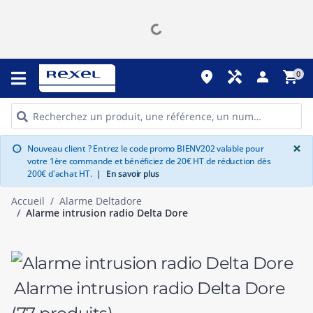
place
handyman
person
shopping_cart
0
G
×
Nouveau client ? Entrez le code promo BIENV202 valable pour
info
votre 1ère commande et bénéficiez de 20€ HT de réduction dès
200€ d'achat HT.
|
En savoir plus
Accueil
Alarme Deltadore
Alarme intrusion radio Delta Dore
Alarme intrusion radio Delta Dore