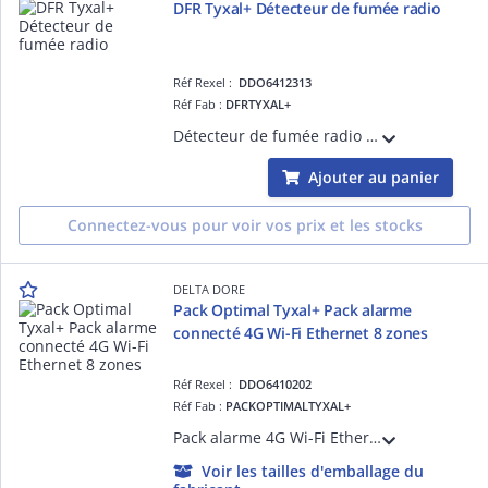
DFR Tyxal+ Détecteur de fumée radio
Réf Rexel :
DDO6412313
Réf Fab :
DFRTYXAL+
Détecteur de fumée radio - Fonctionne en autonome ou directement associé à des récepteurs d'éclairage ou de volet roulant, à une centrale d'alarme ou à une box maison connectée
Ajouter au panier
Connectez-vous pour voir vos prix et les stocks
DELTA DORE
Pack Optimal Tyxal+ Pack alarme
connecté 4G Wi-Fi Ethernet 8 zones
Réf Rexel :
DDO6410202
Réf Fab :
PACKOPTIMALTYXAL+
Pack alarme 4G Wi-Fi Ethernet 8 zones équipé de ses 2 télécommandes, 2 détecteurs de mouvement, 2 sirènes additionnelles (intérieure et extérieure), connecté à l'appli Tydom
Voir les tailles d'emballage du