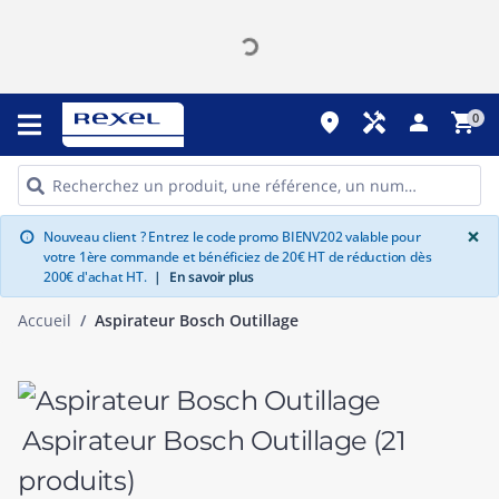
place
handyman
person
shopping_cart
0
G
×
Nouveau client ? Entrez le code promo BIENV202 valable pour
info
votre 1ère commande et bénéficiez de 20€ HT de réduction dès
200€ d'achat HT.
|
En savoir plus
Accueil
Aspirateur Bosch Outillage
Aspirateur Bosch Outillage
(21
produits)