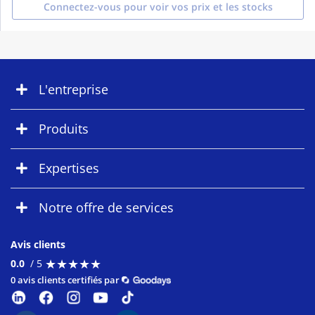
Connectez-vous pour voir vos prix et les stocks
L'entreprise
Produits
Expertises
Notre offre de services
Avis clients
★
★
★
★
★
★
★
★
★
★
0.0
/ 5
0 avis clients certifiés par