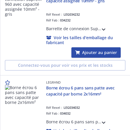
capacité assignée 10mm² - gris
Réf Rexel :
LEG034232
Réf Fab :
034232
Barrette de connexion Suprem 960 avec capacité assignée 10mm² - trou diamètre 4,5mm - intensité maximum 57A - 12 éléments à vis imperdables livrée vis dévissées - tenue au fil incandescent 960°C suivant EN 60695-2-11 - gris
Voir les tailles d'emballage du
fabricant
Ajouter au panier
Connectez-vous pour voir vos prix et les stocks
LEGRAND
Borne écrou 6 pans sans patte avec
capacité par borne 2x16mm²
Réf Rexel :
LEG034032
Réf Fab :
034032
Borne écrou 6 pans sans patte avec capacité par borne 2x16mm² - largeur fente pour passage du câble 5,8mm - hauteur hors tout 41mm