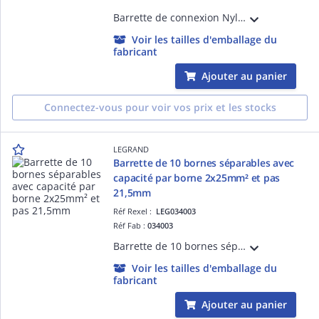
Barrette de connexion Nylbloc avec capacité assignée 25mm² - trou diamètre 7mm - intensité maximum 101A - 12 éléments à vis imperdables livrée vis dévissées - tenue au fil incandescent 850°C suivant EN 60695-2-11 - noir
Voir les tailles d'emballage du
fabricant
Ajouter au panier
Connectez-vous pour voir vos prix et les stocks
LEGRAND
Barrette de 10 bornes séparables avec
capacité par borne 2x25mm² et pas
21,5mm
Réf Rexel :
LEG034003
Réf Fab :
034003
Barrette de 10 bornes séparables avec pattes - capacité par borne 2x25mm² et pas 21,5mm - gris
Voir les tailles d'emballage du
fabricant
Ajouter au panier