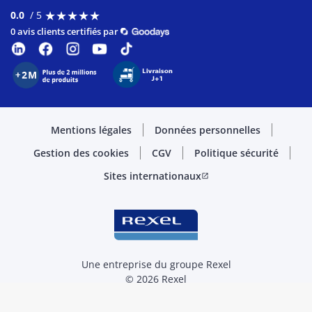
★
★
★
★
★
★
★
★
★
★
0.0
/ 5
0 avis clients certifiés par
Mentions légales
Données personnelles
Gestion des cookies
CGV
Politique sécurité
Sites internationaux
open_in_new
Une entreprise du groupe Rexel
© 2026 Rexel