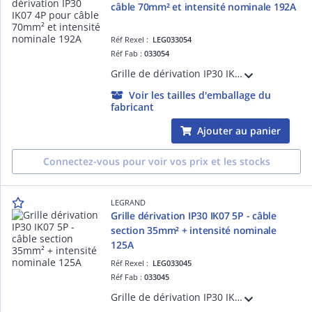
câble 70mm² et intensité nominale 192A
Réf Rexel :
LEG033054
Réf Fab :
033054
Grille de dérivation IP30 IK07 4P pour câble cuivre section 70mm² et intensité nominale 192A avec entrées défonçables pour tubes D=9mm et D=21mm - 4 connexions par pôle - équipée de 4 ou 5 plots de dérivation montés sur barrettes isolées
Voir les tailles d'emballage du
fabricant
Ajouter au panier
Connectez-vous pour voir vos prix et les stocks
LEGRAND
Grille dérivation IP30 IK07 5P - câble
section 35mm² + intensité nominale
125A
Réf Rexel :
LEG033045
Réf Fab :
033045
Grille de dérivation IP30 IK07 5P pour câble cuivre section 35mm² et intensité nominale 125A avec entrées défonçables pour tubes D=9mm et D=21mm - 4 connexions par pôle - équipée de 4 ou 5 plots de dérivation montés sur barrettes isolées