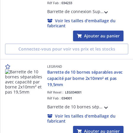
Réf Fab :
034233
Barrette de connexion Suprem 960 avec capacité assignée 16mm² - trou diamètre 5,5mm - intensité maximum 76A - 12 éléments à vis imperdables livrée vis dévissées - tenue au fil incandescent 960°C suivant EN 60695-2-11 - gris
Voir les tailles d'emballage du
fabricant
Ajouter au panier
Connectez-vous pour voir vos prix et les stocks
LEGRAND
Barrette de 10 bornes séparables avec
capacité par borne 2x10mm² et pas
19,5mm
Réf Rexel :
LEG034001
Réf Fab :
034001
Barrette de 10 bornes séparables avec pattes - capacité par borne 2x10mm² et pas 19,5mm - gris
Voir les tailles d'emballage du
fabricant
Ajouter au panier