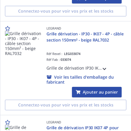
Connectez-vous pour voir vos prix et les stocks
LEGRAND
Grille dérivation - IP30 - IK07 - 4P - câble
section 150mm² - beige RAL7032
Réf Rexel :
LEG033074
Réf Fab :
033074
Grille de dérivation IP30 IK07 4P pour câble cuivre section 150mm² et intensité nominale 309A avec entrées défonçables pour tubes D=9mm et D=21mm - 4 connexions par pôle - équipée de 4 ou 5 plots de dérivation montés sur barrettes isolées
Voir les tailles d'emballage du
fabricant
Ajouter au panier
Connectez-vous pour voir vos prix et les stocks
LEGRAND
Grille de dérivation IP30 IK07 4P pour