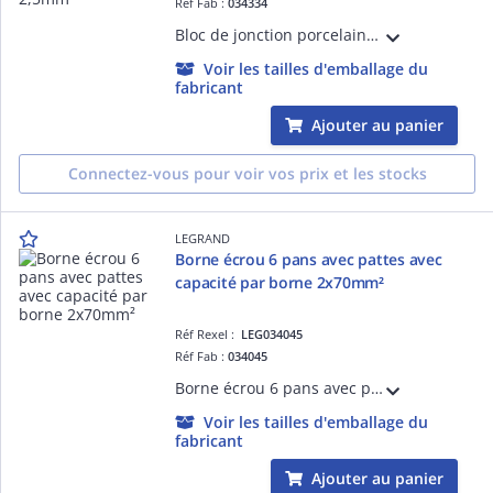
Réf Fab :
034334
Bloc de jonction porcelaine bipolaire 1 trou de fixation capacité 2,5mm² - 20x18x19mm - trou de fixation diamètre 3,2mm
Voir les tailles d'emballage du
fabricant
Ajouter au panier
Connectez-vous pour voir vos prix et les stocks
LEGRAND
Borne écrou 6 pans avec pattes avec
capacité par borne 2x70mm²
Réf Rexel :
LEG034045
Réf Fab :
034045
Borne écrou 6 pans avec pattes avec capacité par borne 2x70mm² - largeur fente pour passage du câble 11,7mm - hauteur hors tout 71mm - entraxe de fixation 62mm
Voir les tailles d'emballage du
fabricant
Ajouter au panier