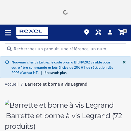
place
handyman
person
shopping_cart
0
G
×
Nouveau client ? Entrez le code promo BIENV202 valable pour
info
votre 1ère commande et bénéficiez de 20€ HT de réduction dès
200€ d'achat HT.
|
En savoir plus
Accueil
Barrette et borne à vis Legrand
Barrette et borne à vis Legrand
(72
produits)