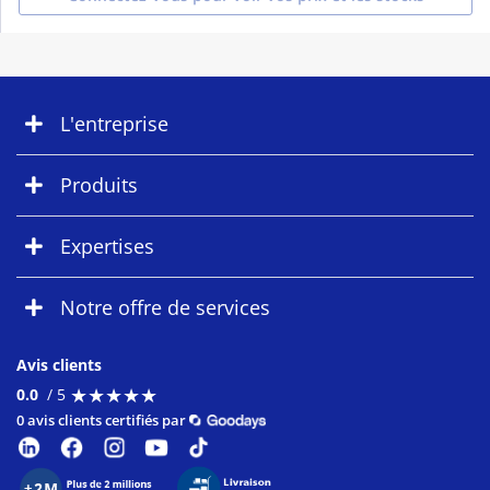
L'entreprise
Produits
Expertises
Notre offre de services
Avis clients
★
★
★
★
★
★
★
★
★
★
0.0
/ 5
0 avis clients certifiés par