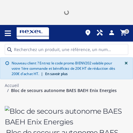
place
handyman
person
shopping_cart
0
G
×
Nouveau client ? Entrez le code promo BIENV202 valable pour
info
votre 1ère commande et bénéficiez de 20€ HT de réduction dès
200€ d'achat HT.
|
En savoir plus
Accueil
Bloc de secours autonome BAES BAEH Enix Energies
Bloc de secours autonome BAES